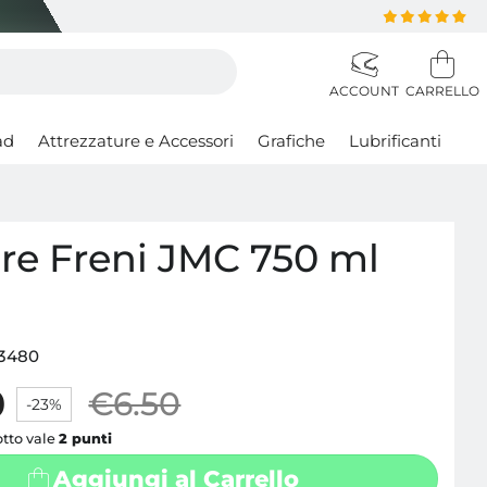
ad
Attrezzature e Accessori
Grafiche
Lubrificanti
ore Freni JMC 750 ml
3480
0
€6.50
-23%
tto vale
2
punti
Aggiungi al Carrello