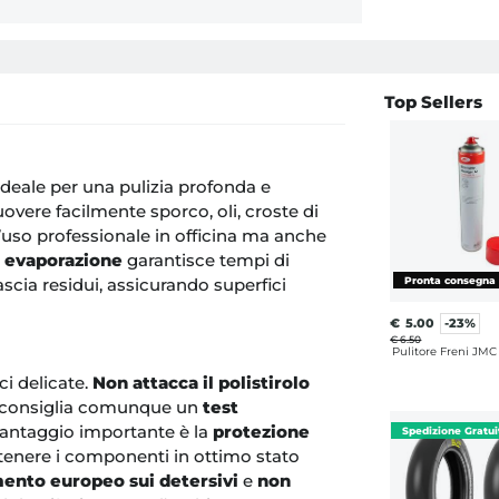
Top Sellers
ideale per una pulizia profonda e
vere facilmente sporco, oli, croste di
er l’uso professionale in officina ma anche
a evaporazione
garantisce tempi di
scia residui, assicurando superfici
€
5.00
-23%
€ 6.50
Pulitore Freni JM
ci delicate.
Non attacca il polistirolo
si consiglia comunque un
test
 vantaggio importante è la
protezione
tenere i componenti in ottimo stato
ento europeo sui detersivi
e
non