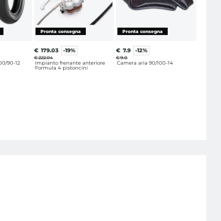
€
179.03
-19%
€
7.9
-12%
€ 222.04
€ 9.0
100/90-12
Impianto frenante anteriore
Camera aria 90/100-14
Formula 4 pistoncini