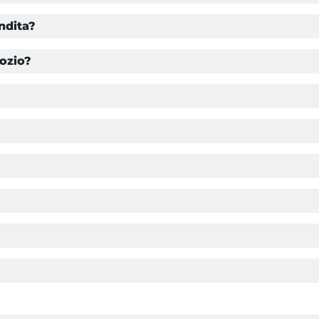
ndita?
gozio?