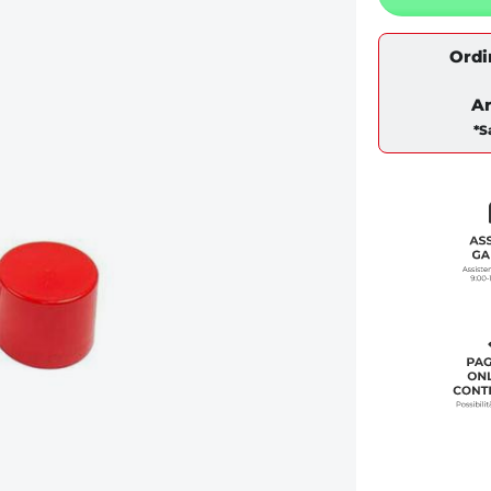
Ordi
Ar
*S