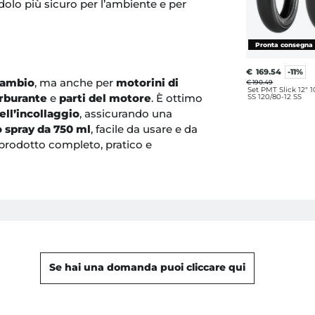
dolo più sicuro per l’ambiente e per
€
169.54
-11%
 cambio
, ma anche per
motorini di
€ 190.49
Set PMT Slick 12" 
arburante
e
parti del motore
. È ottimo
SS 120/80-12 SS
ell’incollaggio
, assicurando una
 spray da 750 ml
, facile da usare e da
n prodotto completo, pratico e
Se hai una domanda puoi cliccare qui