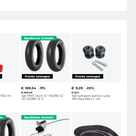
€
169.54
-11%
€
9.29
-25%
€ 190.49
€ 12.4
C 750 ml
Set PMT Slick 12" 100/90-12
Set tamponi perno ruota
SS 120/80-12 S
M6 Italy Nero + viti