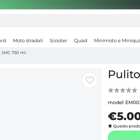
ard
Moto stradali
Scooter
Quad
Minimoto e Miniqu
ni JMC 750 ml
Pulit
model:
EM00
€5.0
Questo prodo