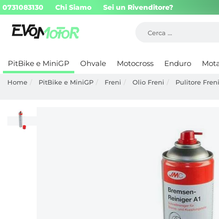
0731083130
Chi Siamo
Sei un Rivenditore?
PitBike e MiniGP
Ohvale
Motocross
Enduro
Mot
Home
PitBike e MiniGP
Freni
Olio Freni
Pulitore Fre