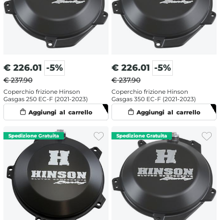
€
226.01
-5%
€
226.01
-5%
€ 237.90
€ 237.90
Coperchio frizione Hinson
Coperchio frizione Hinson
Gasgas 250 EC-F (2021-2023)
Gasgas 350 EC-F (2021-2023)