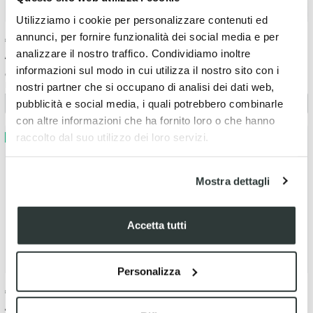
Utilizziamo i cookie per personalizzare contenuti ed
annunci, per fornire funzionalità dei social media e per
€
226.01
-5%
€
226.01
-5%
analizzare il nostro traffico. Condividiamo inoltre
€ 237.90
€ 237.90
informazioni sul modo in cui utilizza il nostro sito con i
Coperchio frizione Hinson
Coperchio frizione Hinson
Husqvarna 450 FE (2017-2023)
Gasgas 250 EC (2021-2023)
nostri partner che si occupano di analisi dei dati web,
pubblicità e social media, i quali potrebbero combinarle
con altre informazioni che ha fornito loro o che hanno
raccolto dal suo utilizzo dei loro servizi.
Mostra dettagli
Accetta tutti
Personalizza
€
226.01
-5%
€
226.01
-5%
€ 237.90
€ 237.90