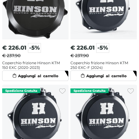
€
226.01
-5%
€
226.01
-5%
€ 237.90
€ 237.90
Coperchio frizione Hinson KTM
Coperchio frizione Hinson KTM
150 EXC (2020-2023)
250 EXC-F (2024)