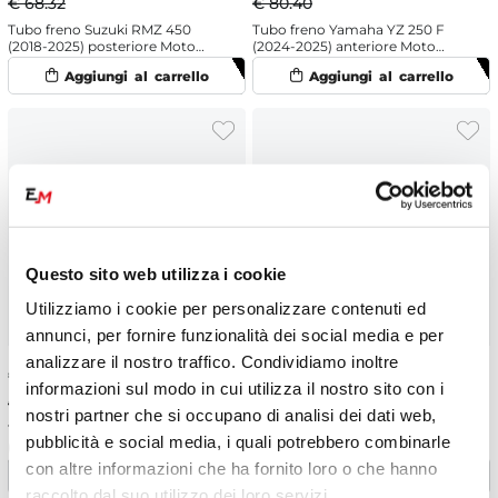
€ 68.32
€ 80.40
Tubo freno Suzuki RMZ 450
Tubo freno Yamaha YZ 250 F
(2018-2025) posteriore Moto
(2024-2025) anteriore Moto
Master
Master
Questo sito web utilizza i cookie
Utilizziamo i cookie per personalizzare contenuti ed
annunci, per fornire funzionalità dei social media e per
analizzare il nostro traffico. Condividiamo inoltre
€
76.38
-5%
€
61.49
-10%
informazioni sul modo in cui utilizza il nostro sito con i
€ 80.40
€ 68.32
nostri partner che si occupano di analisi dei dati web,
Tubo freno Yamaha YZ 125
Tubo freno Suzuki RMZ 250
pubblicità e social media, i quali potrebbero combinarle
(2008-2025) anteriore Moto
(2019-2025) posteriore Moto
Master
Master
con altre informazioni che ha fornito loro o che hanno
raccolto dal suo utilizzo dei loro servizi.