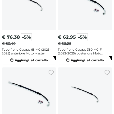
€
76.38
-5%
€
62.95
-5%
€ 80.40
€ 66.26
Tubo freno Gasgas 65 MC (2023-
Tubo freno Gasgas 350 MC-F
2025) anteriore Moto Master
(2022-2025) posteriore Moto
Master