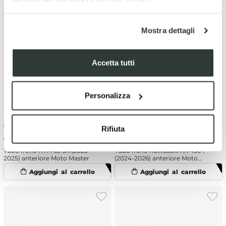
Mostra dettagli
Accetta tutti
Personalizza
€
76.38
-5%
€
72.36
-10%
Rifiuta
€ 80.40
€ 80.40
Tubo freno KTM 65 SX (2023-
Tubo freno Kawasaki KX 450 F
2025) anteriore Moto Master
(2024-2026) anteriore Moto
Master