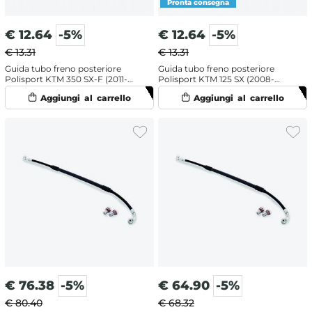
€
12.64
-5%
€
12.64
-5%
€ 13.31
€ 13.31
Guida tubo freno posteriore
Guida tubo freno posteriore
Polisport KTM 350 SX-F (2011-
Polisport KTM 125 SX (2008-
2022) Arancione
2022) Nero
€
76.38
-5%
€
64.90
-5%
€ 80.40
€ 68.32