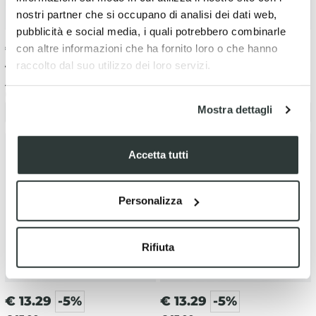
nostri partner che si occupano di analisi dei dati web,
pubblicità e social media, i quali potrebbero combinarle
€
13.29
-5%
€
13.29
-5%
con altre informazioni che ha fornito loro o che hanno
raccolto dal suo utilizzo dei loro servizi.
€ 13.99
€ 13.99
Adesivi forcellone KTM 450 SX-F
Adesivi forcellone KTM 150 SX
(2023-2025)
(2011-2022)
Mostra dettagli
Avviso disponibilità
Avviso disponibilità
Accetta tutti
Personalizza
Rifiuta
€
13.29
-5%
€
13.29
-5%