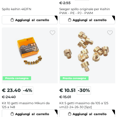
€ 2.93
Spillo keihin 46JFN
Seeger spillo originale per Keihin
PWK - PE - PJ - PWM
€
23.40
-4%
€
10.51
-30%
€ 24.40
€ 15.01
Kit 10 getti massimo Mikuni da
Kit 5 getti massimo da 105 a 125
125 a 148
vm22-24-26-30 [5pz]