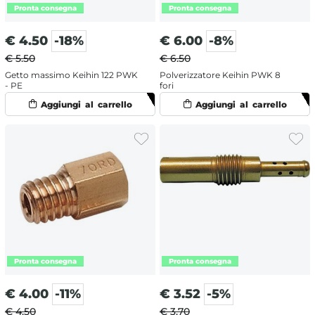
€
4.50
-18%
€
6.00
-8%
€ 5.50
€ 6.50
Getto massimo Keihin 122 PWK
Polverizzatore Keihin PWK 8
- PE
fori
€
4.00
-11%
€
3.52
-5%
€ 4.50
€ 3.70