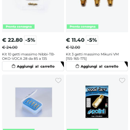
€
22.80
-5%
€
11.40
-5%
€ 24.00
€ 12.00
Kit 10 getti massimo Nibbi-TB-
Kit 3 getti massimo Mikuni VM
OKO-VOCA 28 da 85 a 135
[155-165-175]