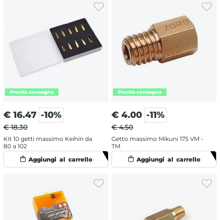
€
16.47
-10%
€
4.00
-11%
€ 18.30
€ 4.50
Kit 10 getti massimo Keihin da
Getto massimo Mikuni 175 VM -
80 a 102
TM