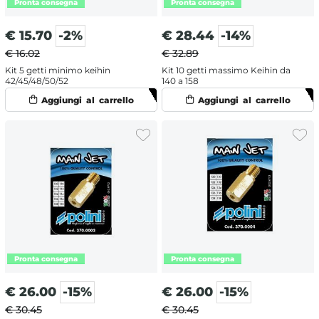
€
15.70
-2%
€
28.44
-14%
€ 16.02
€ 32.89
Kit 5 getti minimo keihin
Kit 10 getti massimo Keihin da
42/45/48/50/52
140 a 158
€
26.00
-15%
€
26.00
-15%
€ 30.45
€ 30.45