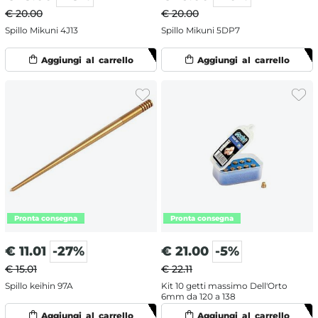
€ 20.00
€ 20.00
Spillo Mikuni 4J13
Spillo Mikuni 5DP7
€
11.01
-27%
€
21.00
-5%
€ 15.01
€ 22.11
Spillo keihin 97A
Kit 10 getti massimo Dell'Orto
6mm da 120 a 138