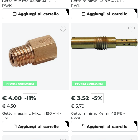
Getto minimo Keihin 40 PE -
Getto minimo Keihin 45 PE -
PWK
PWK
€
4.00
-11%
€
3.52
-5%
€ 4.50
€ 3.70
Getto massimo Mikuni 180 VM -
Getto minimo Keihin 48 PE -
TM
PWK