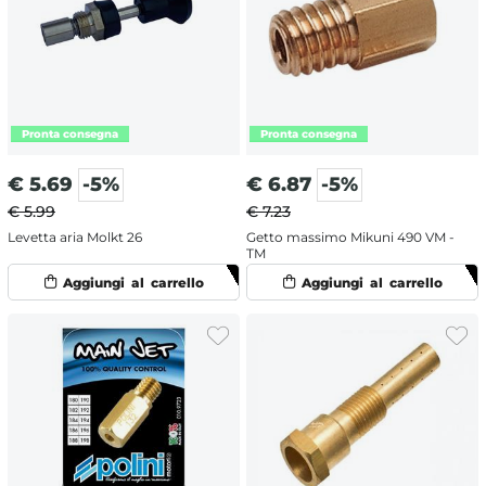
€
5.69
-5%
€
6.87
-5%
€ 5.99
€ 7.23
Levetta aria Molkt 26
Getto massimo Mikuni 490 VM -
TM