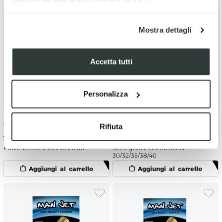
Mostra dettagli
Accetta tutti
Personalizza
€
8.89
-5%
€
15.70
-2%
Rifiuta
€ 9.36
€ 16.02
Polverizzatore Keihin 20 fori
Set 5 getti minimo keihin
30/32/35/38/40