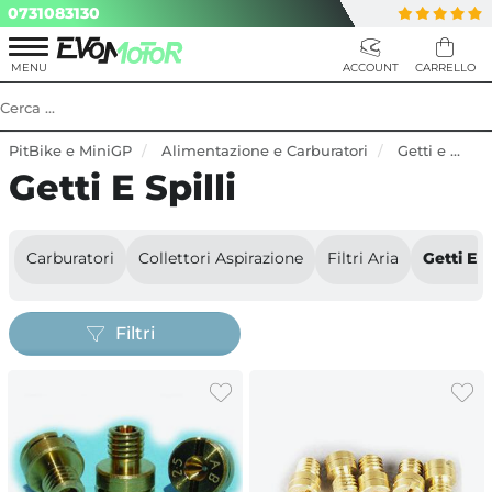
0731083130
PitBike e MiniGP
Alimentazione e Carburatori
Getti e Spilli
Getti E Spilli
Carburatori
Collettori Aspirazione
Filtri Aria
Getti E Sp
Filtri