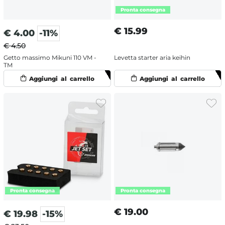
€
15.99
€
4.00
-11%
€ 4.50
Getto massimo Mikuni 110 VM -
Levetta starter aria keihin
TM
€
19.00
€
19.98
-15%