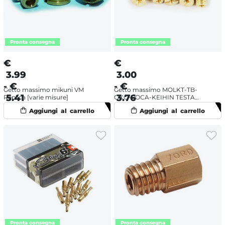
€
€
3.99
3.00
- €
- €
Getto massimo mikuni VM
Getto massimo MOLKT-TB-
5.41
3.76
Replica [varie misure]
OKO-VOCA-KEIHIN TESTA
TONDA