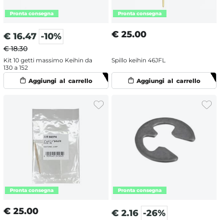
€
25.00
€
16.47
-10%
€ 18.30
Kit 10 getti massimo Keihin da
Spillo keihin 46JFL
130 a 152
€
25.00
€
2.16
-26%