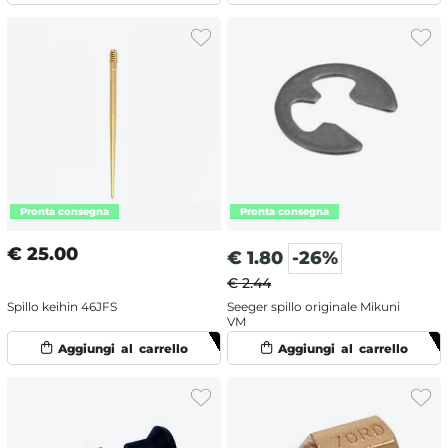
€
25.00
€
1.80
-26%
€ 2.44
Spillo keihin 46JFS
Seeger spillo originale Mikuni
VM