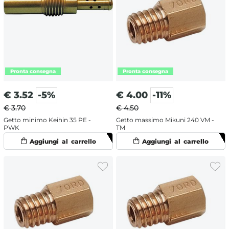
€
3.52
-5%
€
4.00
-11%
€ 3.70
€ 4.50
Getto minimo Keihin 35 PE -
Getto massimo Mikuni 240 VM -
PWK
TM