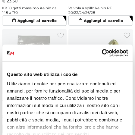
€ 23.50
Kit 10 getti massimo Keihin da
Valvola a spillo keihin PE
148 a 170
20/22/24/26/28
Questo sito web utilizza i cookie
Utilizziamo i cookie per personalizzare contenuti ed
annunci, per fornire funzionalità dei social media e per
analizzare il nostro traffico. Condividiamo inoltre
€
25.00
€
5.99
-10%
informazioni sul modo in cui utilizza il nostro sito con i
€ 6.66
nostri partner che si occupano di analisi dei dati web,
Spillo keihin 46JFQ
Valvola a spillo galleggiante
pubblicità e social media, i quali potrebbero combinarle
Dell'Orto PHBG / PHBN / SHA
con altre informazioni che ha fornito loro o che hanno
raccolto dal suo utilizzo dei loro servizi.