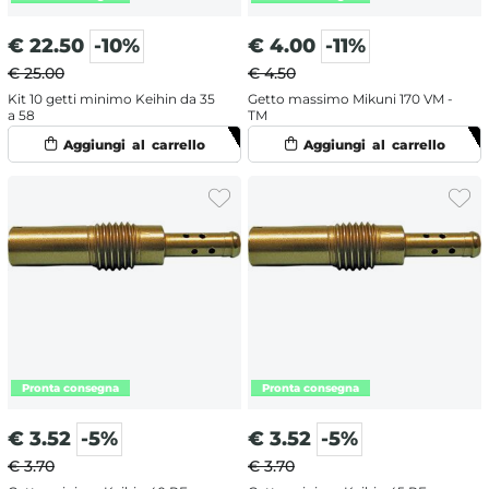
€
22.50
-10%
€
4.00
-11%
€ 25.00
€ 4.50
Kit 10 getti minimo Keihin da 35
Getto massimo Mikuni 170 VM -
a 58
TM
€
3.52
-5%
€
3.52
-5%
€ 3.70
€ 3.70