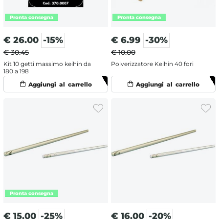
€
26.00
-15%
€
6.99
-30%
€ 30.45
€ 10.00
Kit 10 getti massimo keihin da
Polverizzatore Keihin 40 fori
180 a 198
€
15.00
-25%
€
16.00
-20%