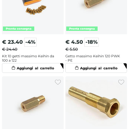
€
23.40
-4%
€
4.50
-18%
€ 24.40
€ 5.50
Kit 10 getti massimo Keihin da
Getto massimo Keihin 120 PWK
100 a 122
- PE