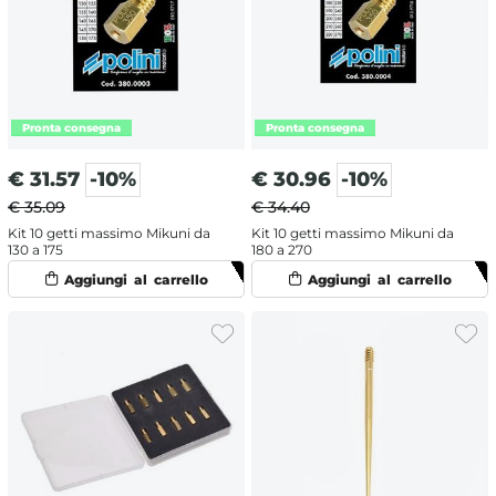
€
31.57
-10%
€
30.96
-10%
€ 35.09
€ 34.40
Kit 10 getti massimo Mikuni da
Kit 10 getti massimo Mikuni da
130 a 175
180 a 270