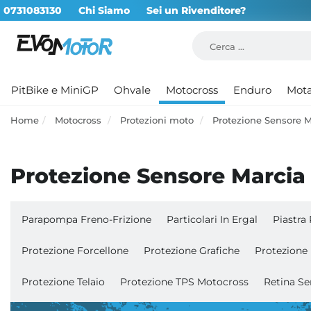
0731083130
Chi Siamo
Sei un Rivenditore?
PitBike e MiniGP
Ohvale
Motocross
Enduro
Mot
Home
Motocross
Protezioni moto
Protezione Sensore M
Protezione Sensore Marcia
Parapompa Freno-Frizione
Particolari In Ergal
Piastra
Protezione Forcellone
Protezione Grafiche
Protezione 
Protezione Telaio
Protezione TPS Motocross
Retina Se