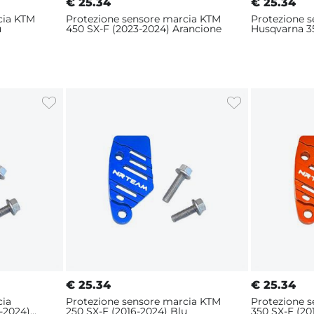
€
25.34
€
25.34
cia KTM
Protezione sensore marcia KTM
Protezione 
u
450 SX-F (2023-2024) Arancione
Husqvarna 3
€
25.34
€
25.34
cia
Protezione sensore marcia KTM
Protezione 
-2024)
250 SX-F (2016-2024) Blu
350 SX-F (20