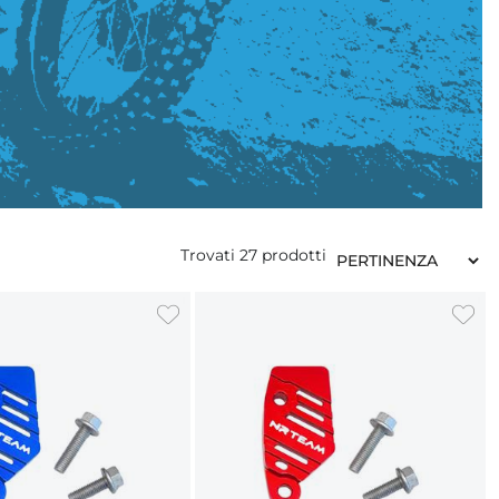
Trovati
27
prodotti