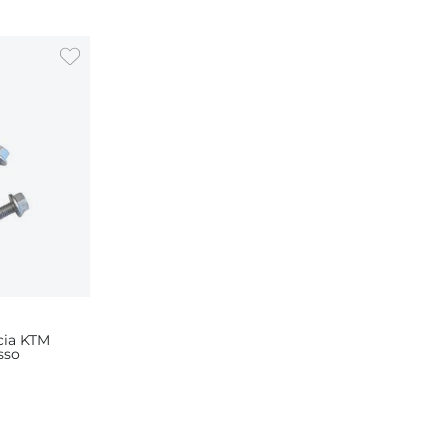
cia KTM
sso