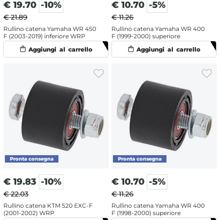
€
19.70
-10%
€
10.70
-5%
€ 21.89
€ 11.26
Rullino catena Yamaha WR 450
Rullino catena Yamaha WR 400
F (2003-2019) inferiore WRP
F (1999-2000) superiore
€
19.83
-10%
€
10.70
-5%
€ 22.03
€ 11.26
Rullino catena KTM 520 EXC-F
Rullino catena Yamaha WR 400
(2001-2002) WRP
F (1998-2000) superiore