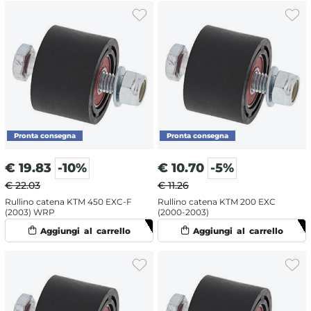
€
19.83
-10%
€
10.70
-5%
€ 22.03
€ 11.26
Rullino catena KTM 450 EXC-F
Rullino catena KTM 200 EXC
(2003) WRP
(2000-2003)