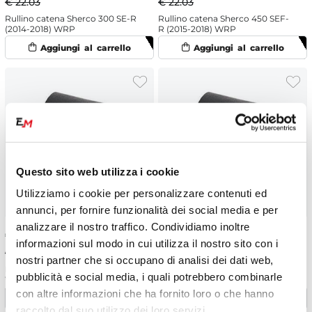
€ 22.03
€ 22.03
Rullino catena Sherco 300 SE-R
Rullino catena Sherco 450 SEF-
(2014-2018) WRP
R (2015-2018) WRP
Questo sito web utilizza i cookie
Utilizziamo i cookie per personalizzare contenuti ed
annunci, per fornire funzionalità dei social media e per
analizzare il nostro traffico. Condividiamo inoltre
€
18.88
-10%
€
10.70
-5%
informazioni sul modo in cui utilizza il nostro sito con i
€ 20.98
€ 11.26
nostri partner che si occupano di analisi dei dati web,
Rullino catena Husqvarna 125
Rullino catena Sherco 450 SEF-
pubblicità e social media, i quali potrebbero combinarle
WR (1996-2013) inferiore WRP
R (2015-2018)
con altre informazioni che ha fornito loro o che hanno
raccolto dal suo utilizzo dei loro servizi.