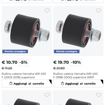
€
10.70
-5%
€
19.70
-10%
€ 11.26
€ 21.89
Rullino catena Yamaha WR 450
Rullino catena Yamaha WR 400
F (2003-2018) superiore
F (1998-2000) superiore WRP