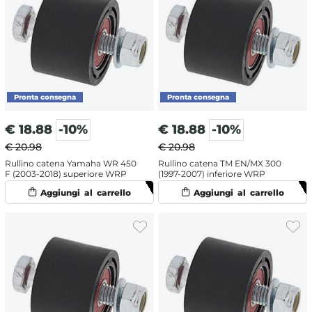
€
18.88
-10%
€
18.88
-10%
€ 20.98
€ 20.98
Rullino catena Yamaha WR 450
Rullino catena TM EN/MX 300
F (2003-2018) superiore WRP
(1997-2007) inferiore WRP