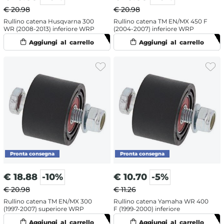
€ 20.98
€ 20.98
Rullino catena Husqvarna 300
Rullino catena TM EN/MX 450 F
WR (2008-2013) inferiore WRP
(2004-2007) inferiore WRP
€
18.88
-10%
€
10.70
-5%
€ 20.98
€ 11.26
Rullino catena TM EN/MX 300
Rullino catena Yamaha WR 400
(1997-2007) superiore WRP
F (1999-2000) inferiore