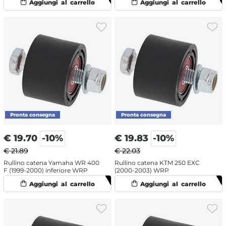
€
19.70
-10%
€
19.83
-10%
€ 21.89
€ 22.03
Rullino catena Yamaha WR 400
Rullino catena KTM 250 EXC
F (1999-2000) inferiore WRP
(2000-2003) WRP