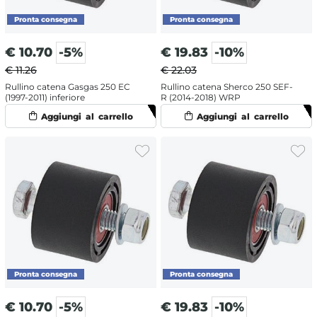
€
10.70
-5%
€
19.83
-10%
€ 11.26
€ 22.03
Rullino catena Gasgas 250 EC
Rullino catena Sherco 250 SEF-
(1997-2011) inferiore
R (2014-2018) WRP
€
10.70
-5%
€
19.83
-10%