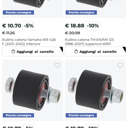
€
10.70
-5%
€
18.88
-10%
€ 11.26
€ 20.98
Rullino catena Yamaha WR 426
Rullino catena TM EN/MX 125
F (2001-2002) inferiore
(1996-2007) superiore WRP