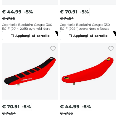
€
44.99
-5%
€
70.91
-5%
€ 47.36
€ 74.64
Coprisella Blackbird Gasgas 300
Coprisella Blackbird Gasgas 350
EC-F (2014-2015) pyramid Nero
EC-F (2024) zebra Nero e Rosso
€
70.91
-5%
€
44.99
-5%
€ 74.64
€ 47.36