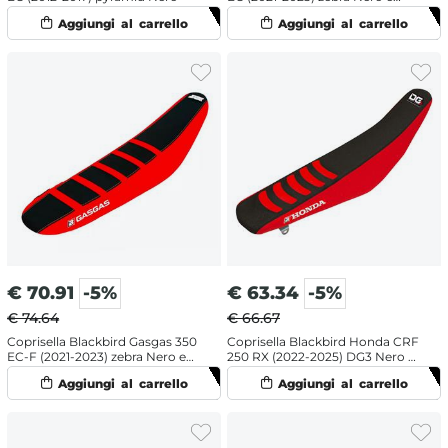
Rosso
€
70.91
-5%
€
63.34
-5%
€ 74.64
€ 66.67
Coprisella Blackbird Gasgas 350
Coprisella Blackbird Honda CRF
EC-F (2021-2023) zebra Nero e
250 RX (2022-2025) DG3 Nero e
Rosso
Rosso