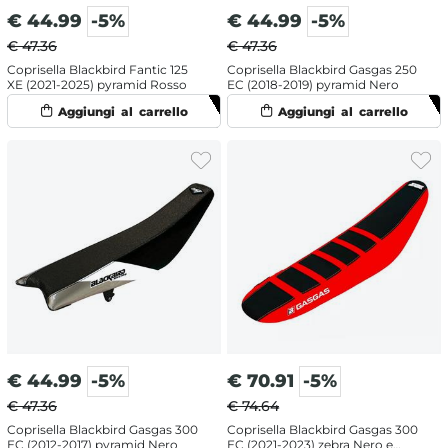
€
44.99
-5%
€
44.99
-5%
€ 47.36
€ 47.36
Coprisella Blackbird Fantic 125
Coprisella Blackbird Gasgas 250
XE (2021-2025) pyramid Rosso
EC (2018-2019) pyramid Nero
€
44.99
-5%
€
70.91
-5%
€ 47.36
€ 74.64
Coprisella Blackbird Gasgas 300
Coprisella Blackbird Gasgas 300
EC (2012-2017) pyramid Nero
EC (2021-2023) zebra Nero e