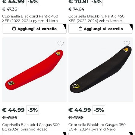
€
44.99
-5%
€
70.91
-5%
€ 47.36
€ 74.64
Coprisella Blackbird Fantic 450
Coprisella Blackbird Fantic 450
XEF (2022-2024) pyramid Nero
XEF (2022-2024) zebra Nero e
Rosso
€
44.99
-5%
€
44.99
-5%
€ 47.36
€ 47.36
Coprisella Blackbird Gasgas 300
Coprisella Blackbird Gasgas 350
EC (2024) pyramid Rosso
EC-F (2024) pyramid Nero