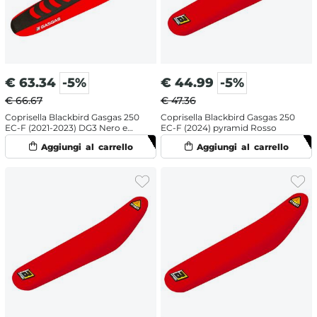
€
63.34
-5%
€
44.99
-5%
€ 66.67
€ 47.36
Coprisella Blackbird Gasgas 250
Coprisella Blackbird Gasgas 250
EC-F (2021-2023) DG3 Nero e
EC-F (2024) pyramid Rosso
Rosso