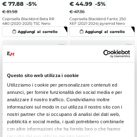
€
77.88
-5%
€
44.99
-5%
€ 81.98
€ 47.36
Coprisella Blackbird Beta RR
Coprisella Blackbird Fantic 250
480 (2020-2025) TSC Nero
XEF (2021-2024) pyramid Nero
Questo sito web utilizza i cookie
Utilizziamo i cookie per personalizzare contenuti ed
annunci, per fornire funzionalità dei social media e per
analizzare il nostro traffico. Condividiamo inoltre
informazioni sul modo in cui utilizza il nostro sito con i
€
44.99
-5%
€
77.88
-5%
nostri partner che si occupano di analisi dei dati web,
pubblicità e social media, i quali potrebbero combinarle
€ 47.36
€ 81.98
con altre informazioni che ha fornito loro o che hanno
Coprisella Blackbird Gasgas 250
Coprisella Blackbird Beta RR
EC (2024) pyramid Nero
350 (2020-2025) TSC Nero
raccolto dal suo utilizzo dei loro servizi.