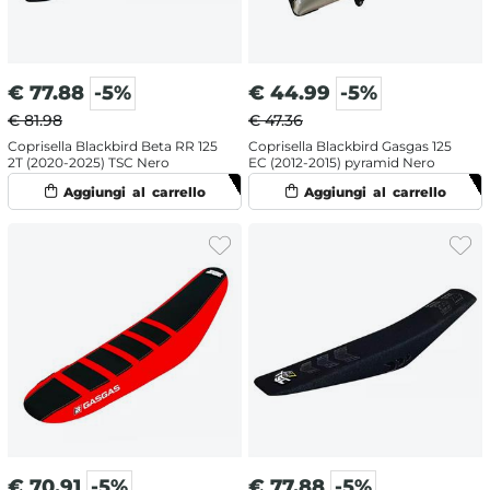
€
77.88
-5%
€
44.99
-5%
€ 81.98
€ 47.36
Coprisella Blackbird Beta RR 125
Coprisella Blackbird Gasgas 125
2T (2020-2025) TSC Nero
EC (2012-2015) pyramid Nero
€
70.91
-5%
€
77.88
-5%