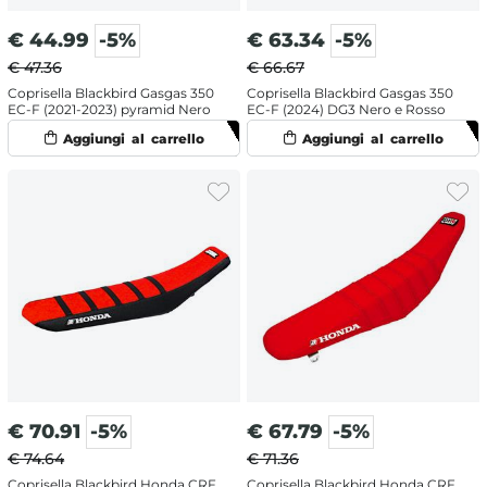
€
44.99
-5%
€
63.34
-5%
€ 47.36
€ 66.67
Coprisella Blackbird Gasgas 350
Coprisella Blackbird Gasgas 350
EC-F (2021-2023) pyramid Nero
EC-F (2024) DG3 Nero e Rosso
€
70.91
-5%
€
67.79
-5%
€ 74.64
€ 71.36
Coprisella Blackbird Honda CRF
Coprisella Blackbird Honda CRF