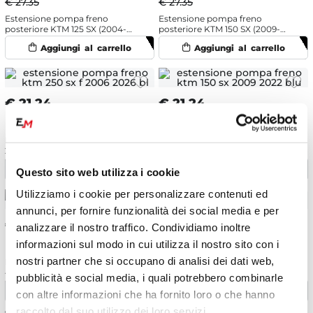
€ 27.35
€ 27.35
Estensione pompa freno
Estensione pompa freno
posteriore KTM 125 SX (2004-
posteriore KTM 150 SX (2009-
2026)
2022)
€
21.24
€
21.24
Estensione pompa freno KTM
Estensione pompa freno KTM
250 SX-F (2006-2026) Blu -
150 SX (2009-2022) Blu -
NRTeam
NRTeam
Questo sito web utilizza i cookie
Utilizziamo i cookie per personalizzare contenuti ed
annunci, per fornire funzionalità dei social media e per
€
21.24
€
21.24
analizzare il nostro traffico. Condividiamo inoltre
informazioni sul modo in cui utilizza il nostro sito con i
nostri partner che si occupano di analisi dei dati web,
Estensione pompa freno KTM
Estensione pompa freno KTM
450 SX-F (2009-2026) Arancione
250 SX (2003-2026) Blu -
pubblicità e social media, i quali potrebbero combinarle
- NRTeam
NRTeam
con altre informazioni che ha fornito loro o che hanno
raccolto dal suo utilizzo dei loro servizi.