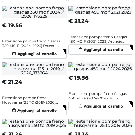
€
21.24
€
19.56
Estensione pompa freno Gasgas
Estensione pompa freno Gasgas
450 MC-F (2021-2023) Arancione
350 MC-F (2024-2026) Rosso -
- NRTeam
NRTeam
€
19.56
€
21.24
Estensione pompa freno Gasgas
Estensione pompa freno
450 MC-F (2024-2026) Blu -
Husqvarna 125 TC (2019-2026)
NRTeam
Nero - NRTeam
€
21.24
€
21.24