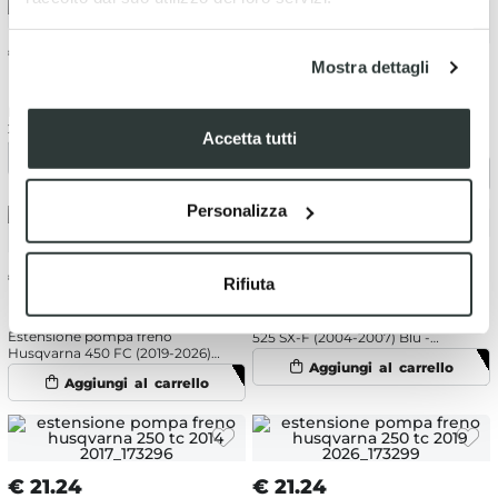
€
21.24
€
21.24
Mostra dettagli
Estensione pompa freno KTM
Estensione pompa freno
250 SX-F (2006-2026) Nero -
Accetta tutti
Husqvarna 450 FC (2019-2026)
NRTeam
Blu - NRTeam
Personalizza
€
21.24
€
21.24
Rifiuta
Estensione pompa freno KTM
Estensione pompa freno
525 SX-F (2004-2007) Blu -
Husqvarna 450 FC (2019-2026)
NRTeam
Nero - NRTeam
€
21.24
€
21.24