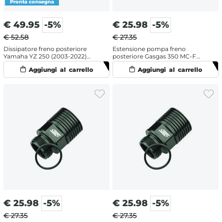
€
49.95
-5%
€
25.98
-5%
€ 52.58
€ 27.35
Dissipatore freno posteriore
Estensione pompa freno
Yamaha YZ 250 (2003-2022)
posteriore Gasgas 350 MC-F
Verde
(2022-2024)
€
25.98
-5%
€
25.98
-5%
€ 27.35
€ 27.35