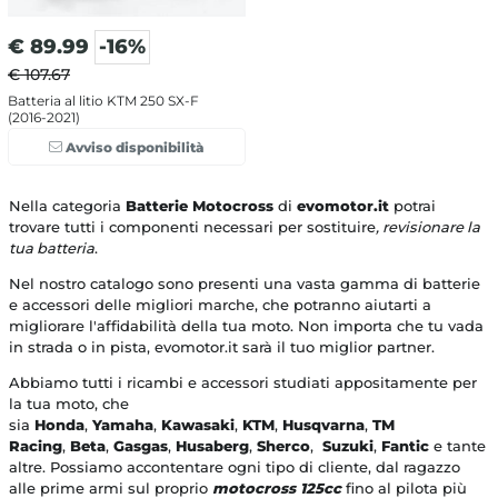
€
89.99
-16%
€ 107.67
Batteria al litio KTM 250 SX-F
(2016-2021)
Avviso disponibilità
Nella categoria
Batterie Motocross
di
evomotor.it
potrai
trovare tutti i componenti necessari per sostituire
, revisionare la
tua batteria
.
Nel nostro catalogo sono presenti una vasta gamma di batterie
e accessori delle migliori marche, che potranno aiutarti a
migliorare l'affidabilità della tua moto. Non importa che tu vada
in strada o in pista, evomotor.it sarà il tuo miglior partner.
Abbiamo tutti i ricambi e accessori studiati appositamente per
la tua moto, che
sia
Honda
,
Yamaha
,
Kawasaki
,
KTM
,
Husqvarna
,
TM
Racing
,
Beta
,
Gasgas
,
Husaberg
,
Sherco
,
Suzuki
,
Fantic
e tante
altre. Possiamo accontentare ogni tipo di cliente, dal ragazzo
alle prime armi sul proprio
motocross
125cc
fino al pilota più