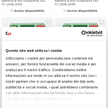
Batteria al litio Husqvarna 250
Batteria al litio Husqvarna 350
FC (2016-2021)
FC (2016-2019)
Avviso disponibilità
Avviso disponibilità
Questo sito web utilizza i cookie
Utilizziamo i cookie per personalizzare contenuti ed
annunci, per fornire funzionalità dei social media e per
analizzare il nostro traffico. Condividiamo inoltre
€
89.99
-16%
€
89.99
-16%
informazioni sul modo in cui utilizza il nostro sito con i
nostri partner che si occupano di analisi dei dati web,
€ 107.67
€ 107.67
pubblicità e social media, i quali potrebbero combinarle
Batteria al litio Honda CRF 450
Batteria al litio KTM 450 SX-F
R (2018-2021)
(2013-2021)
con altre informazioni che ha fornito loro o che hanno
Avviso disponibilità
Avviso disponibilità
raccolto dal suo utilizzo dei loro servizi.