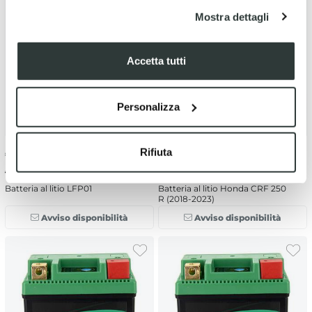
Mostra dettagli
Accetta tutti
Personalizza
Rifiuta
€
89.99
-16%
€
89.99
-16%
€ 107.67
€ 107.67
Batteria al litio LFP01
Batteria al litio Honda CRF 250
R (2018-2023)
Avviso disponibilità
Avviso disponibilità