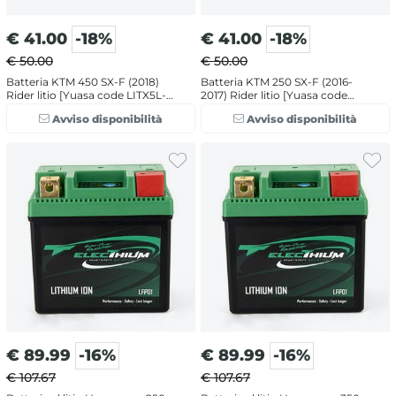
€
41.00
-18%
€
41.00
-18%
€ 50.00
€ 50.00
Batteria KTM 450 SX-F (2018)
Batteria KTM 250 SX-F (2016-
Rider litio [Yuasa code LITX5L-
2017) Rider litio [Yuasa code
BS]
LITZ5S]
Avviso disponibilità
Avviso disponibilità
€
89.99
-16%
€
89.99
-16%
€ 107.67
€ 107.67