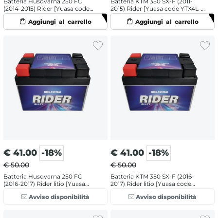
Batteria Husqvarna 250 FC
Batteria KTM 350 SX-F (2011-
(2014-2015) Rider [Yuasa code
2015) Rider [Yuasa code YTX4L-
YTX4L-BS]
BS]
€
41.00
-18%
€
41.00
-18%
€ 50.00
€ 50.00
Batteria Husqvarna 250 FC
Batteria KTM 350 SX-F (2016-
(2016-2017) Rider litio [Yuasa
2017) Rider litio [Yuasa code
code LITZ5S]
LITZ5S]
Avviso disponibilità
Avviso disponibilità