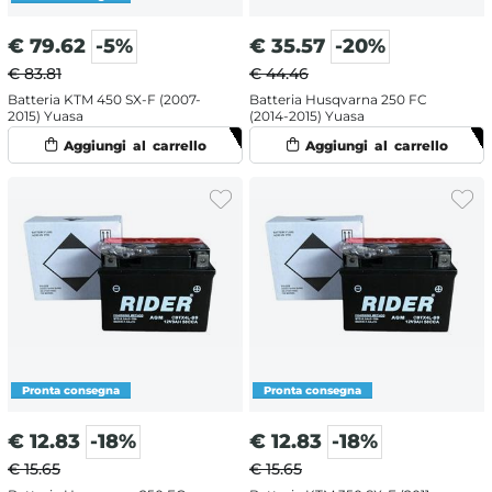
€
79.62
-5%
€
35.57
-20%
€ 83.81
€ 44.46
Batteria KTM 450 SX-F (2007-
Batteria Husqvarna 250 FC
2015) Yuasa
(2014-2015) Yuasa
€
12.83
-18%
€
12.83
-18%
€ 15.65
€ 15.65