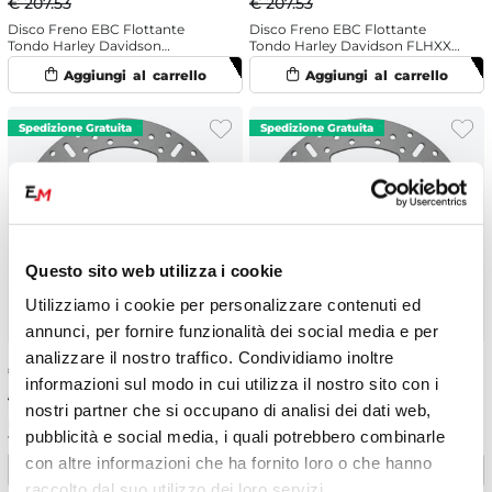
€ 207.53
€ 207.53
Disco Freno EBC Flottante
Disco Freno EBC Flottante
Tondo Harley Davidson
Tondo Harley Davidson FLHXXX
FLHTCUTG 1690 Trike Tri Glide
1690 Trike Street Glide (2010-
Ultra Classic 110th Anniversary
2011) Anteriore Sinistro
(2013) Anteriore Sinistro
Questo sito web utilizza i cookie
Utilizziamo i cookie per personalizzare contenuti ed
annunci, per fornire funzionalità dei social media e per
analizzare il nostro traffico. Condividiamo inoltre
€
186.78
-10%
€
186.78
-10%
informazioni sul modo in cui utilizza il nostro sito con i
€ 207.53
€ 207.53
nostri partner che si occupano di analisi dei dati web,
Disco Freno EBC Flottante
Disco Freno EBC Flottante
pubblicità e social media, i quali potrebbero combinarle
Tondo Harley Davidson
Tondo Harley Davidson FLHXXX
FLHTCUTG 1690 Trike Tri Glide
1690 Trike Street Glide (2010-
con altre informazioni che ha fornito loro o che hanno
Ultra Classic (2009-2016)
2011) Anteriore Sinistro
raccolto dal suo utilizzo dei loro servizi.
Anteriore Sinistro