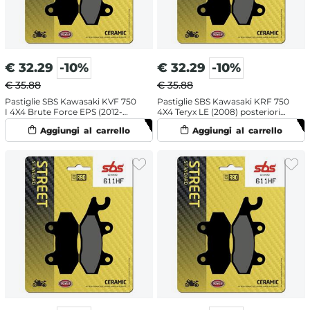
€
32.29
-10%
€
32.29
-10%
€ 35.88
€ 35.88
Pastiglie SBS Kawasaki KVF 750
Pastiglie SBS Kawasaki KRF 750
I 4X4 Brute Force EPS (2012-
4X4 Teryx LE (2008) posteriori
2015) posteriori destra
destra ceramiche
ceramiche