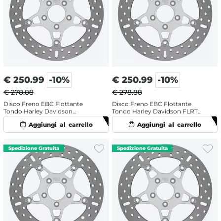
€
250.99
-10%
€
250.99
-10%
€ 278.88
€ 278.88
Disco Freno EBC Flottante
Disco Freno EBC Flottante
Tondo Harley Davidson
Tondo Harley Davidson FLRT
FLHTCUTG 1868 ABS Tri Glide
1750 Freewheeler 107 (2017-2018)
Ultra 114 (2020-2024) Anteriore
Anteriore Sinistro
Sinistro