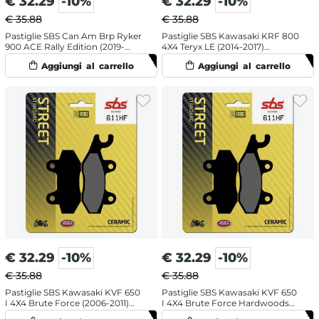
€
32.29
-10%
€
32.29
-10%
€ 35.88
€ 35.88
Pastiglie SBS Can Am Brp Ryker
Pastiglie SBS Kawasaki KRF 800
900 ACE Rally Edition (2019-
4X4 Teryx LE (2014-2017)
2024) posteriori destra
posteriori destra ceramiche
ceramiche
€
32.29
-10%
€
32.29
-10%
€ 35.88
€ 35.88
Pastiglie SBS Kawasaki KVF 650
Pastiglie SBS Kawasaki KVF 650
I 4X4 Brute Force (2006-2011)
I 4X4 Brute Force Hardwoods
posteriori destra ceramiche
Green HD (2006-2008)