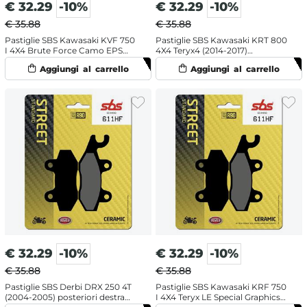
€
32.29
-10%
€
32.29
-10%
€ 35.88
€ 35.88
Pastiglie SBS Kawasaki KVF 750
Pastiglie SBS Kawasaki KRT 800
I 4X4 Brute Force Camo EPS
4X4 Teryx4 (2014-2017)
(2012-2015) posteriori destra
posteriori destra ceramiche
ceramiche
€
32.29
-10%
€
32.29
-10%
€ 35.88
€ 35.88
Pastiglie SBS Derbi DRX 250 4T
Pastiglie SBS Kawasaki KRF 750
(2004-2005) posteriori destra
I 4X4 Teryx LE Special Graphics