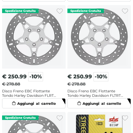
Sinistro
€
250.99
-10%
€
250.99
-10%
€ 278.88
€ 278.88
Disco Freno EBC Flottante
Disco Freno EBC Flottante
Tondo Harley Davidson FLRT
Tondo Harley Davidson FLTRT
1690 Freewheeler (2015-2016)
1868 ABS Road Glide 3 114 (2023-
Anteriore Sinistro
2024) Anteriore Sinistro