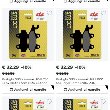
posteriori destra ceramiche
€
32.29
-10%
€
32.29
-10%
€ 35.88
€ 35.88
Pastiglie SBS Kawasaki KVF 750
Pastiglie SBS Kawasaki KRF 800
I 4X4 Brute Force NRA Outdoor
4X4 Teryx Camo (2014-2017)
(2005-2007) posteriori destra
posteriori destra ceramiche
ceramiche