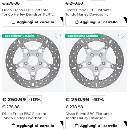
€ 278.88
€ 278.88
Disco Freno EBC Flottante
Disco Freno EBC Flottante
Tondo Harley Davidson FLRT
Tondo Harley Davidson
1868 ABS Freewheeler 114 (2020-
FLHTCUTG 1750 Tri Glide Ultra
2024) Anteriore Sinistro
107 (2018) Anteriore Sinistro
€
250.99
-10%
€
250.99
-10%
€ 278.88
€ 278.88
Disco Freno EBC Flottante
Disco Freno EBC Flottante
Tondo Harley Davidson
Tondo Harley Davidson
FLHTCUTGSE 1923 ABS Tri Glide
FLHTCUTGSE 1923 ABS Tri Glide
Ultra CVO 117 (2021) Anteriore
CVO 117 (2022) Anteriore Sinistro