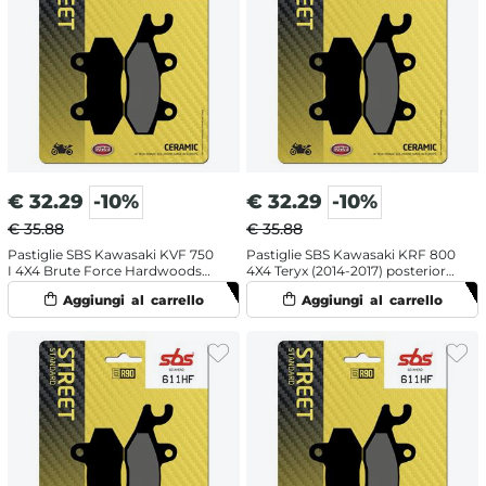
€
32.29
-10%
€
32.29
-10%
€ 35.88
€ 35.88
Pastiglie SBS Kawasaki KVF 750
Pastiglie SBS Kawasaki KRF 800
I 4X4 Brute Force Hardwoods
4X4 Teryx (2014-2017) posteriori
Green HD (2005-2010) posteriori
destra ceramiche
destra ceramiche