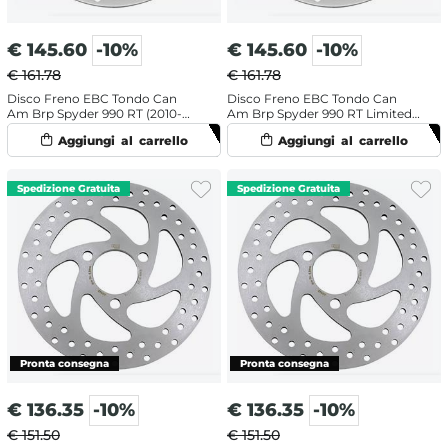
€
145.60
-10%
€
145.60
-10%
€ 161.78
€ 161.78
Disco Freno EBC Tondo Can
Disco Freno EBC Tondo Can
Am Brp Spyder 990 RT (2010-
Am Brp Spyder 990 RT Limited
2012) Posteriore
(2011-2012) Posteriore
€
136.35
-10%
€
136.35
-10%
€ 151.50
€ 151.50