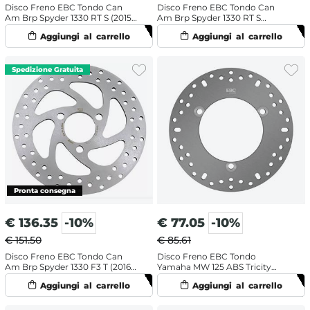
Disco Freno EBC Tondo Can
Disco Freno EBC Tondo Can
Am Brp Spyder 1330 RT S (2015-
Am Brp Spyder 1330 RT S
2017) Anteriore
Special Series (2015-2016)
Anteriore
€
136.35
-10%
€
77.05
-10%
€ 151.50
€ 85.61
Disco Freno EBC Tondo Can
Disco Freno EBC Tondo
Am Brp Spyder 1330 F3 T (2016-
Yamaha MW 125 ABS Tricity
2017) Anteriore
(2017-2020) Posteriore