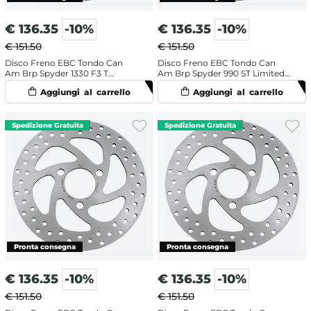
€
136.35
-10%
€
136.35
-10%
€ 151.50
€ 151.50
Disco Freno EBC Tondo Can
Disco Freno EBC Tondo Can
Am Brp Spyder 1330 F3 T
Am Brp Spyder 990 ST Limited
Limited (2016-2017) Anteriore
(2013-2015) Anteriore
€
136.35
-10%
€
136.35
-10%
€ 151.50
€ 151.50