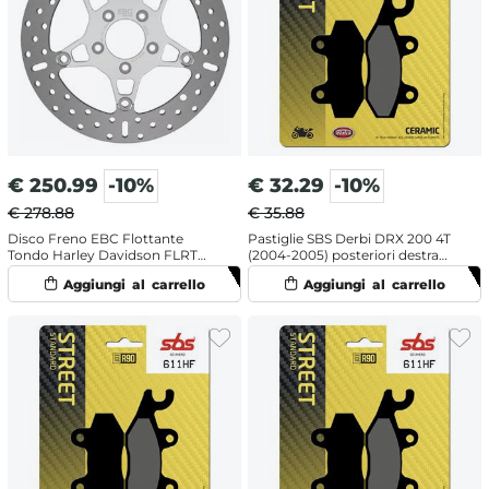
€
250.99
-10%
€
32.29
-10%
€ 278.88
€ 35.88
Disco Freno EBC Flottante
Pastiglie SBS Derbi DRX 200 4T
Tondo Harley Davidson FLRT
(2004-2005) posteriori destra
1750 ABS Freewheeler 107 (2019)
ceramiche
Anteriore Sinistro