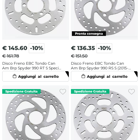
€
145.60
-10%
€
136.35
-10%
€ 161.78
€ 151.50
Disco Freno EBC Tondo Can
Disco Freno EBC Tondo Can
Am Brp Spyder 990 RT S Special
Am Brp Spyder 990 RS S (2015-
Edition (2010-2012) Posteriore
2016) Anteriore