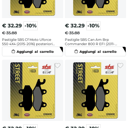
€
32.29
-10%
€
32.29
-10%
€ 35.88
€ 35.88
Pastiglie SBS Cf Moto Uforce
Pastiglie SBS Can Am Brp
550 4X4 (2015-2016) posteriori
Commander 800 R EFI (2011-
destra ceramiche
2014) posteriori destra
ceramiche