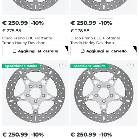
€
250.99
-10%
€
250.99
-10%
€ 278.88
€ 278.88
Disco Freno EBC Flottante
Disco Freno EBC Flottante
Tondo Harley Davidson
Tondo Harley Davidson
FLHTCUTG 1750 Tri Glide Ultra
FLHTCUTG 1750 Trike Tri Glide
Anniversary 107 (2018) Anteriore
Ultra Classic 107 (2017) Anteriore
Sinistro
Sinistro
€
250.99
-10%
€
250.99
-10%