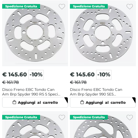
€
145.60
-10%
€
145.60
-10%
€ 161.78
€ 161.78
Disco Freno EBC Tondo Can
Disco Freno EBC Tondo Can
Am Brp Spyder 990 RS S Special
Am Brp Spyder 990 SE5
Edition (2010-2012) Posteriore
Roadster (2008-2009) Anteriore