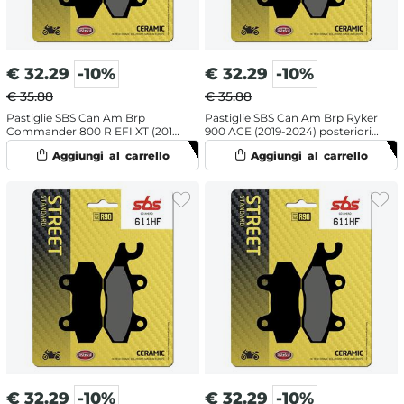
€
32.29
-10%
€
32.29
-10%
€ 35.88
€ 35.88
Pastiglie SBS Can Am Brp
Pastiglie SBS Can Am Brp Ryker
Commander 800 R EFI XT (2011-
900 ACE (2019-2024) posteriori
2012) posteriori destra
destra ceramiche
ceramiche
€
32.29
-10%
€
32.29
-10%