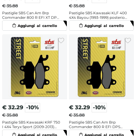
€ 35.88
€ 35.88
Pastiglie SBS Can Am Brp
Pastiglie SBS Kawasaki KLF 400
Commander 800 R EFI XT DPS
4X4 Bayou (1993-1999) posteriori
(2013-2014) posteriori destra
destra ceramiche
ceramiche
€
32.29
-10%
€
32.29
-10%
€ 35.88
€ 35.88
Pastiglie SBS Kawasaki KRF 750
Pastiglie SBS Can Am Brp
I 4X4 Teryx Sport (2009-2013)
Commander 800 R EFI DPS
posteriori destra ceramiche
(2013-2014) posteriori destra
ceramiche