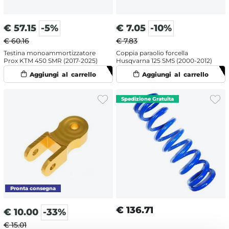
€
57.15
-5%
€
7.05
-10%
€ 60.16
€ 7.83
Testina monoammortizzatore
Coppia paraolio forcella
Prox KTM 450 SMR (2017-2025)
Husqvarna 125 SMS (2000-2012)
€
136.71
€
10.00
-33%
€ 15.01