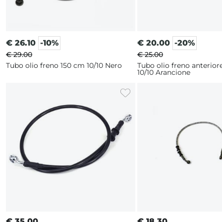
€
26.10
-10%
€
20.00
-20%
€ 29.00
€ 25.00
Tubo olio freno 150 cm 10/10 Nero
Tubo olio freno anterior
10/10 Arancione
€
35.00
€
18.30