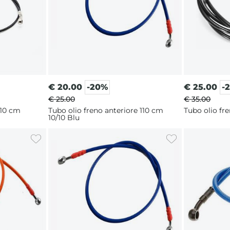
€
20.00
-20%
€
25.00
-
€ 25.00
€ 35.00
 110 cm
Tubo olio freno anteriore 110 cm
Tubo olio fr
10/10 Blu