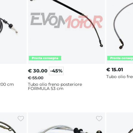
€
15.01
€
30.00
-45%
Tubo olio fr
€ 55.00
 200 cm
Tubo olio freno posteriore
FORMULA 53 cm