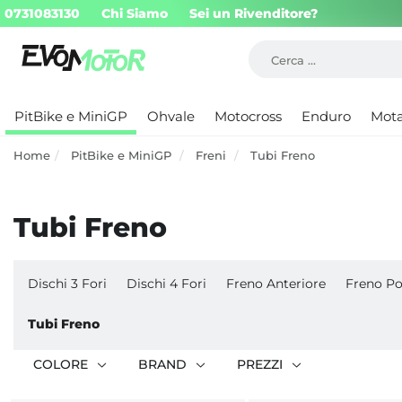
0731083130
Chi Siamo
Sei un Rivenditore?
PitBike e MiniGP
Ohvale
Motocross
Enduro
Mot
Home
PitBike e MiniGP
Freni
Tubi Freno
Tubi Freno
Dischi 3 Fori
Dischi 4 Fori
Freno Anteriore
Freno Po
Tubi Freno
COLORE
BRAND
PREZZI