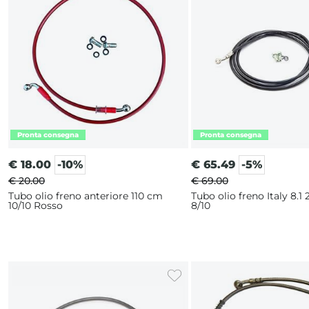
€
18.00
-10%
€
65.49
-5%
€ 20.00
€ 69.00
Tubo olio freno anteriore 110 cm
Tubo olio freno Italy 8.1
10/10 Rosso
8/10