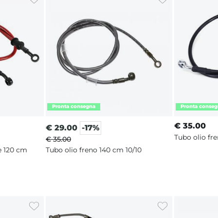
€
35.00
€
29.00
-17%
Tubo olio fr
€ 35.00
e 120 cm
Tubo olio freno 140 cm 10/10