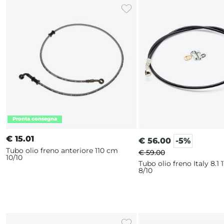
€
15.01
€
56.00
-5%
Tubo olio freno anteriore 110 cm
€ 59.00
10/10
Tubo olio freno Italy 8.1 
8/10