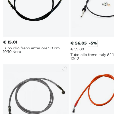
€
15.01
€
56.05
-5%
Tubo olio freno anteriore 90 cm
€ 59.00
10/10 Nero
Tubo olio freno Italy 8.1
10/10