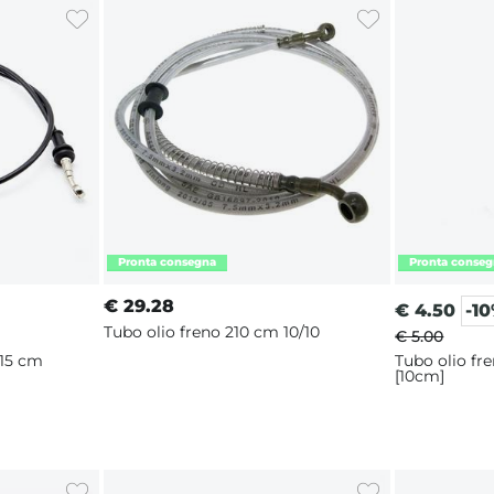
€
29.28
€
4.50
-1
Tubo olio freno 210 cm 10/10
€ 5.00
115 cm
Tubo olio fr
[10cm]