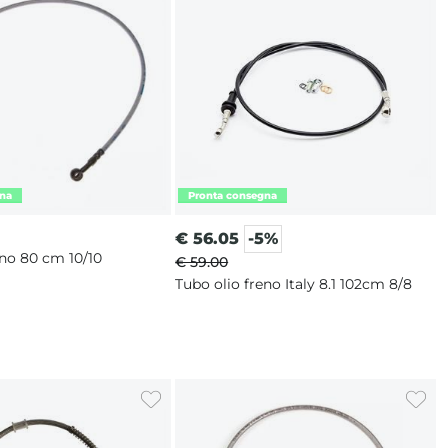
€
56.05
-5%
eno 80 cm 10/10
€ 59.00
Tubo olio freno Italy 8.1 102cm 8/8