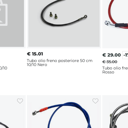
€
15.01
€
29.00
-
Tubo olio freno posteriore 50 cm
€ 35.00
10/10 Nero
0/10
Tubo olio fr
Rosso