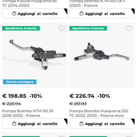
Pompa frizione Husqvarna 85
Pompa Brembo KTM 450 SX-F
TC (2014-2020)
(2023) - frizione
€
198.85
-10%
€
226.74
-10%
€ 220.94
€ 251.93
Pompa Brembo KTM 150 SX
Pompa Brembo Husqvarna 250
(2016-2022) - frizione
TC (2022-2023) - frizione silver