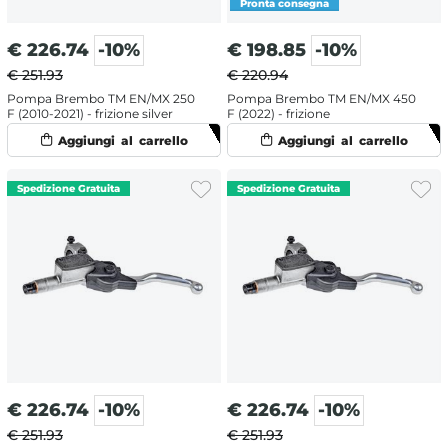
€
226.74
-10%
€
198.85
-10%
€ 251.93
€ 220.94
Pompa Brembo TM EN/MX 250
Pompa Brembo TM EN/MX 450
F (2010-2021) - frizione silver
F (2022) - frizione
€
226.74
-10%
€
226.74
-10%
€ 251.93
€ 251.93