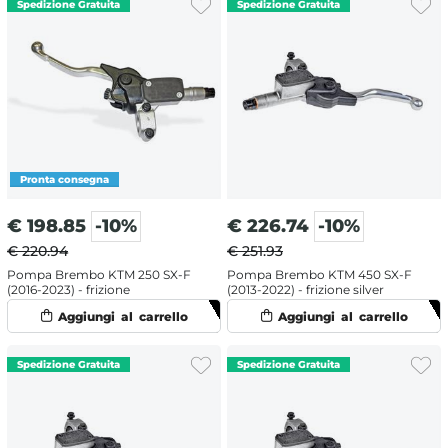
€
198.85
-10%
€
226.74
-10%
€ 220.94
€ 251.93
Pompa Brembo KTM 250 SX-F
Pompa Brembo KTM 450 SX-F
(2016-2023) - frizione
(2013-2022) - frizione silver