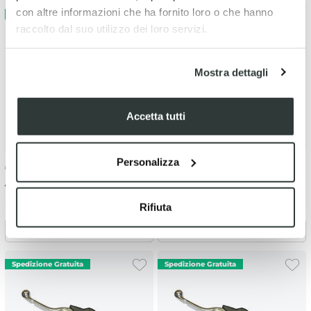
con altre informazioni che ha fornito loro o che hanno
raccolto dal suo utilizzo dei loro servizi.
Mostra dettagli
Accetta tutti
Personalizza
€
226.74
-10%
€
226.74
-10%
€ 251.93
€ 251.93
Pompa Brembo Husqvarna 350
Pompa Brembo Husqvarna 250
Rifiuta
FC (2014-2015) - frizione silver
TC (2009-2010) - frizione silver