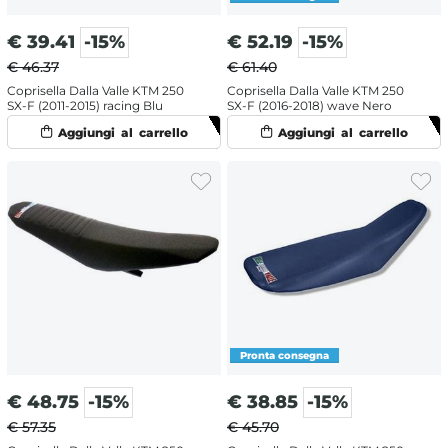
€
39.41
-15%
€
52.19
-15%
€ 46.37
€ 61.40
Coprisella Dalla Valle KTM 250
Coprisella Dalla Valle KTM 250
SX-F (2011-2015) racing Blu
SX-F (2016-2018) wave Nero
€
48.75
-15%
€
38.85
-15%
€ 57.35
€ 45.70