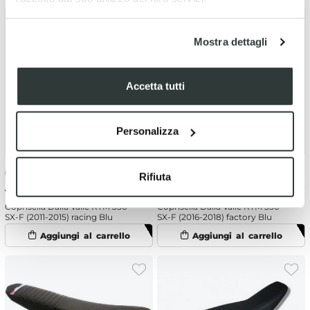
Mostra dettagli
Accetta tutti
Personalizza
€
39.41
-15%
€
77.29
-15%
Rifiuta
€ 46.37
€ 90.93
Coprisella Dalla Valle KTM 350
Coprisella Dalla Valle KTM 350
SX-F (2011-2015) racing Blu
SX-F (2016-2018) factory Blu