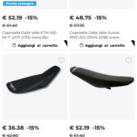
€
52.19
-15%
€
48.75
-15%
€ 61.40
€ 57.35
Coprisella Dalla Valle KTM 450
Coprisella Dalla Valle Suzuki
SX-F (2011-2015) wave Blu
RMZ 250 (2004-2018) wave
Nero
€
36.38
-15%
€
52.19
-15%
€ 42.80
€ 61.40