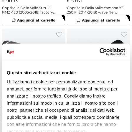
€ 90.93
€ 59.63
Coprisella Dalla Valle Suzuki
Coprisella Dalla Valle Yamaha YZ
RMZ 450 (2005-2018) factory
250 F (2014-2018) wave Nero
Nero
Questo sito web utilizza i cookie
Utilizziamo i cookie per personalizzare contenuti ed
annunci, per fornire funzionalità dei social media e per
analizzare il nostro traffico. Condividiamo inoltre
€
48.75
-15%
€
36.38
-15%
informazioni sul modo in cui utilizza il nostro sito con i
€ 57.35
€ 42.80
nostri partner che si occupano di analisi dei dati web,
Coprisella Dalla Valle KTM 525
Coprisella Dalla Valle Suzuki
pubblicità e social media, i quali potrebbero combinarle
SX-F (2003-2007) wave Nero
RMZ 250 (2004-2018) racing
Nero
con altre informazioni che ha fornito loro o che hanno
raccolto dal suo utilizzo dei loro servizi.