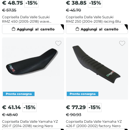
€
48.75
-15%
€
38.85
-15%
€ 57.35
€ 45.70
Coprisella Dalla Valle Suzuki
Coprisella Dalla Valle Suzuki
RMZ 450 (2005-2018) wave
RMZ 250 (2004-2018) racing Blu
Nero
€
41.14
-15%
€
77.29
-15%
€ 48.40
€ 90.93
Coprisella Dalla Valle Yamaha YZ
Coprisella Dalla Valle Yamaha YZ
250 F (2014-2018) racing Nero
426 F (2000-2002) factory Nero