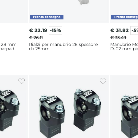
€
22.19
-15%
€
31.82
-5
€ 26.11
€ 33.49
s 28 mm
Rialzi per manubrio 28 spessore
Manubrio Mo
 barpad
da 25mm
D. 22 mm pie