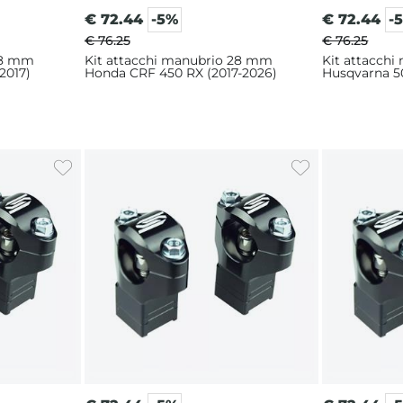
€
72.44
-5%
€
72.44
-
€ 76.25
€ 76.25
28 mm
Kit attacchi manubrio 28 mm
Kit attacch
2017)
Honda CRF 450 RX (2017-2026)
Husqvarna 50