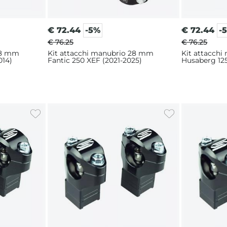
€
72.44
-5%
€
72.44
-
€ 76.25
€ 76.25
28 mm
Kit attacchi manubrio 28 mm
Kit attacch
014)
Fantic 250 XEF (2021-2025)
Husaberg 125