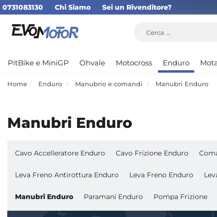
0731083130
Chi Siamo
Sei un Rivenditore?
PitBike e MiniGP
Ohvale
Motocross
Enduro
Mot
Home
Enduro
Manubrio e comandi
Manubri Enduro
Manubri Enduro
Cavo Accelleratore Enduro
Cavo Frizione Enduro
Coma
Leva Freno Antirottura Enduro
Leva Freno Enduro
Lev
Manubri Enduro
Paramani Enduro
Pompa Frizione