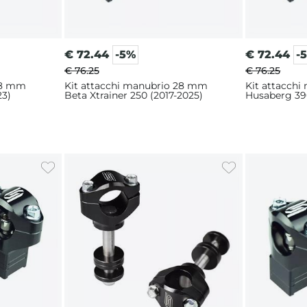
€
72.44
-5%
€
72.44
-
€ 76.25
€ 76.25
28 mm
Kit attacchi manubrio 28 mm
Kit attacch
23)
Beta Xtrainer 250 (2017-2025)
Husaberg 390