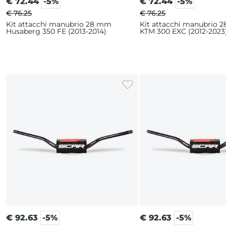
€
72.44
-5%
€
72.44
-5%
€ 76.25
€ 76.25
Kit attacchi manubrio 28 mm
Kit attacchi manubrio 
Husaberg 350 FE (2013-2014)
KTM 300 EXC (2012-2023
€
92.63
-5%
€
92.63
-5%