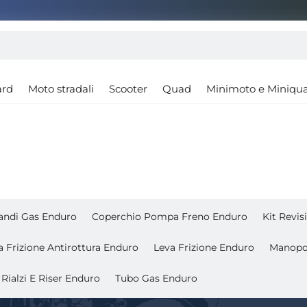
ard
Moto stradali
Scooter
Quad
Minimoto e Miniqu
ndi Gas Enduro
Coperchio Pompa Freno Enduro
Kit Revi
a Frizione Antirottura Enduro
Leva Frizione Enduro
Manopo
Rialzi E Riser Enduro
Tubo Gas Enduro