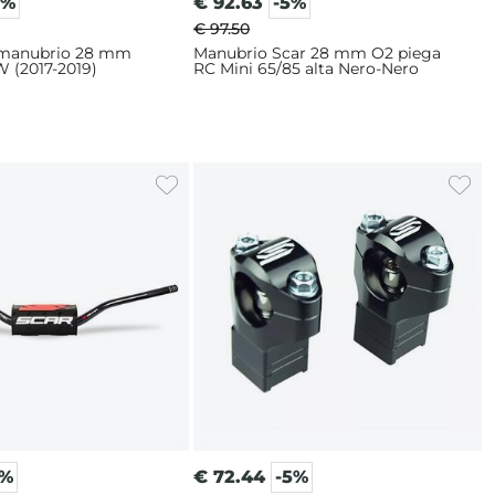
5%
€
92.63
-5%
€ 97.50
i manubrio 28 mm
Manubrio Scar 28 mm O2 piega
 (2017-2019)
RC Mini 65/85 alta Nero-Nero
5%
€
72.44
-5%