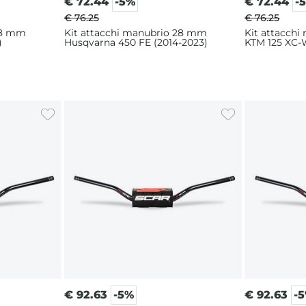
€
72.44
-5%
€
72.44
-
€ 76.25
€ 76.25
28 mm
Kit attacchi manubrio 28 mm
Kit attacch
)
Husqvarna 450 FE (2014-2023)
KTM 125 XC-W
€
92.63
-5%
€
92.63
-