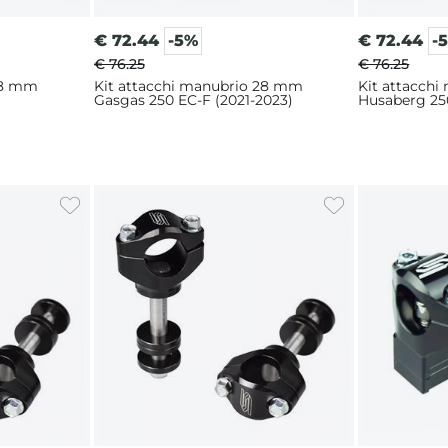
€
72.44
-5%
€
72.44
-
€ 76.25
€ 76.25
28 mm
Kit attacchi manubrio 28 mm
Kit attacch
Gasgas 250 EC-F (2021-2023)
Husaberg 250