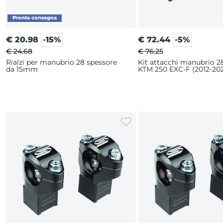
€
20.98
-15%
€
72.44
-5%
€ 24.68
€ 76.25
Rialzi per manubrio 28 spessore
Kit attacchi manubrio 
da 15mm
KTM 250 EXC-F (2012-20