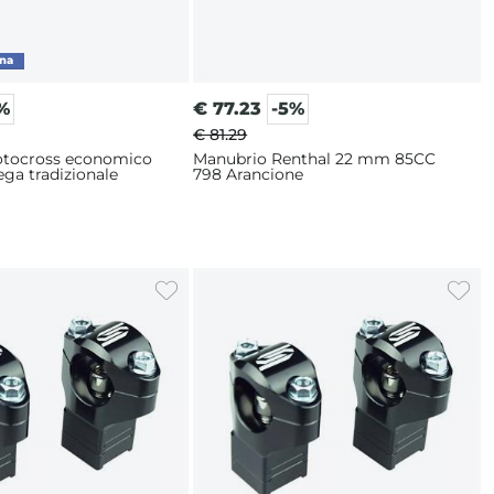
%
€
77.23
-5%
€ 81.29
tocross economico
Manubrio Renthal 22 mm 85CC
ga tradizionale
798 Arancione