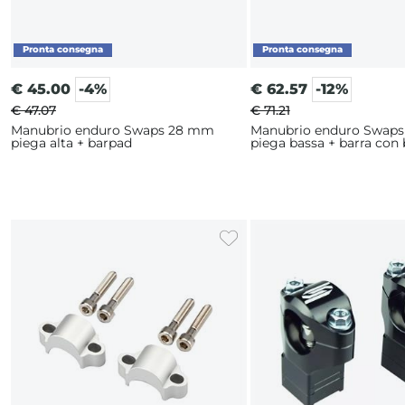
€
45.00
-4%
€
62.57
-12%
€ 47.07
€ 71.21
Manubrio enduro Swaps 28 mm
Manubrio enduro Swap
piega alta + barpad
piega bassa + barra con