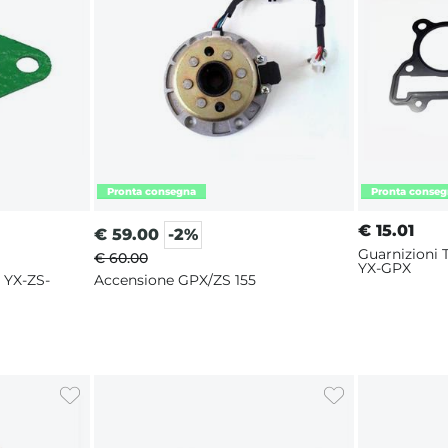
€
15.01
€
59.00
-2%
Guarnizioni 
€ 60.00
YX-GPX
 YX-ZS-
Accensione GPX/ZS 155