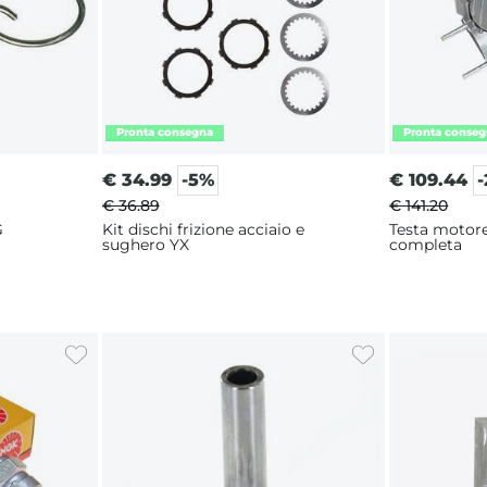
€
34.99
-5%
€
109.44
€ 36.89
€ 141.20
13 mm G
Kit dischi frizione acciaio e
Testa motore
sughero YX
completa