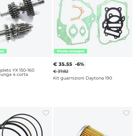
€
35.55
-6%
leto YX 150-160
€ 37.82
 lunga 4 corta
Kit guarnizioni Daytona 190