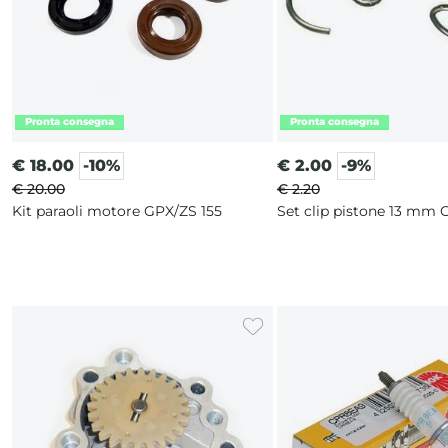
€
18.00
-10%
€
2.00
-9%
€ 20.00
€ 2.20
Kit paraoli motore GPX/ZS 155
Set clip pistone 