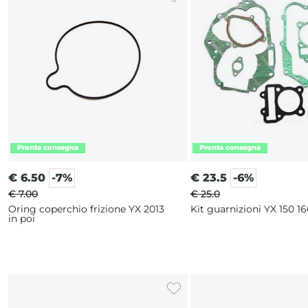
€
6.50
-7%
€
23.5
-6%
€ 7.00
€ 25.0
Oring coperchio frizione YX 2013
Kit guarnizioni YX 150 16
in poi