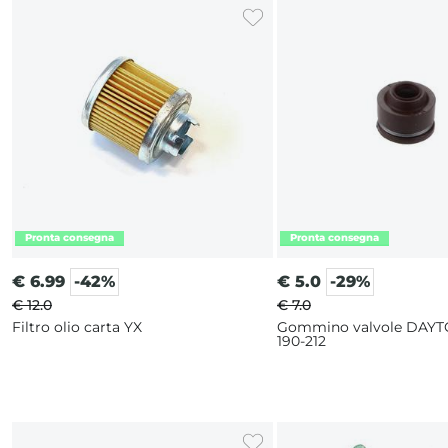
€
6.99
-42%
€
5.0
-29%
€ 12.0
€ 7.0
Filtro olio carta YX
Gommino valvole DAYT
190-212