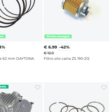
13%
€
6.99
-42%
€ 12.0
one 62 mm DAYTONA
Filtro olio carta ZS 190-212