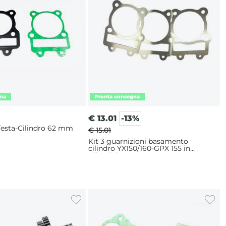
€
13.01
-13%
Testa-Cilindro 62 mm
€ 15.01
Kit 3 guarnizioni basamento
cilindro YX150/160-GPX 155 in
Alluminio