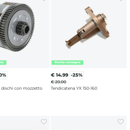
10%
€
14.99
-25%
€ 20.00
5 dischi con mozzetto
Tendicatena YX 150-160