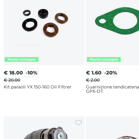
€
18.00
-10%
€
1.60
-20%
€ 20.00
€ 2.00
Kit paraoli YX 150-160 Oil Filtrer
Guarnizione tendicatena
GPX-DT