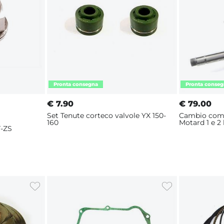
€
7.90
€
79.00
Set Tenute corteco valvole YX 150-
Cambio comp
160
Motard 1 e 2
-ZS