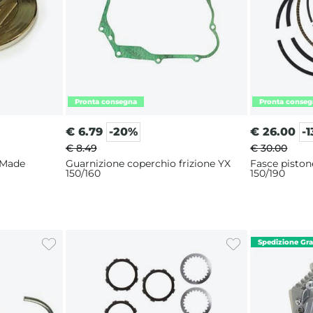
€
6.79
-20%
€
26.00
-
€ 8.49
€ 30.00
 Made
Guarnizione coperchio frizione YX
Fasce pist
150/160
150/190