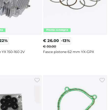
-22%
€
26.00
-13%
€ 30.00
 YX 150-160 2V
Fasce pistone 62 mm YX-GPX