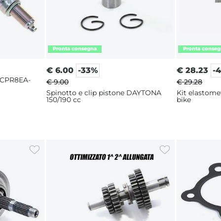
€
6.00
-33%
€
28.23
-
 CPR8EA-
€ 9.00
€ 29.28
Spinotto e clip pistone DAYTONA
Kit elastome
150/190 cc
bike