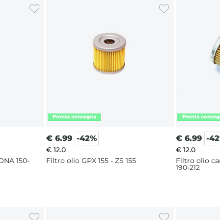
€
6.99
-42%
€
6.99
-4
€ 12.0
€ 12.0
ONA 150-
Filtro olio GPX 155 - ZS 155
Filtro olio 
190-212