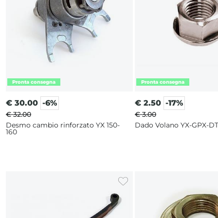
€
30.00
-6%
€
2.50
-17%
€ 32.00
€ 3.00
Desmo cambio rinforzato YX 150-
Dado Volano YX-GPX-DT
160