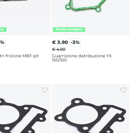
4%
€
3.90
-3%
€ 4.00
tri frizione MBF pit
Guarnizione distribuzione YX
150/160