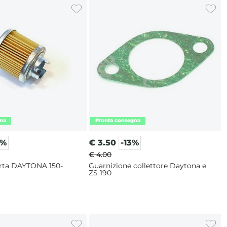
2%
€
3.50
-13%
€ 4.00
carta DAYTONA 150-
Guarnizione collettore Daytona e
ZS 190