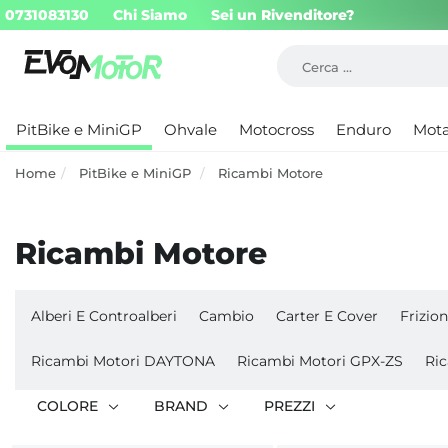
0731083130
Chi Siamo
Sei un Rivenditore?
PitBike e MiniGP
Ohvale
Motocross
Enduro
Mot
Home
PitBike e MiniGP
Ricambi Motore
Ricambi Motore
Alberi E Controalberi
Cambio
Carter E Cover
Frizion
Ricambi Motori DAYTONA
Ricambi Motori GPX-ZS
Ri
COLORE
BRAND
PREZZI