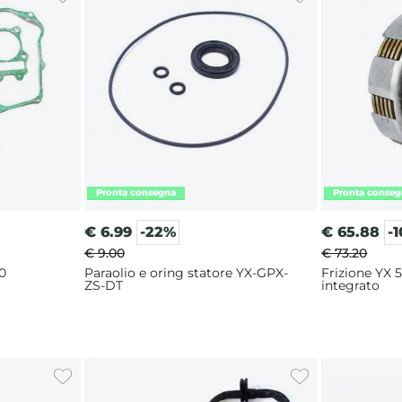
€
6.99
-22%
€
65.88
-
€ 9.00
€ 73.20
0
Paraolio e oring statore YX-GPX-
Frizione YX 
ZS-DT
integrato