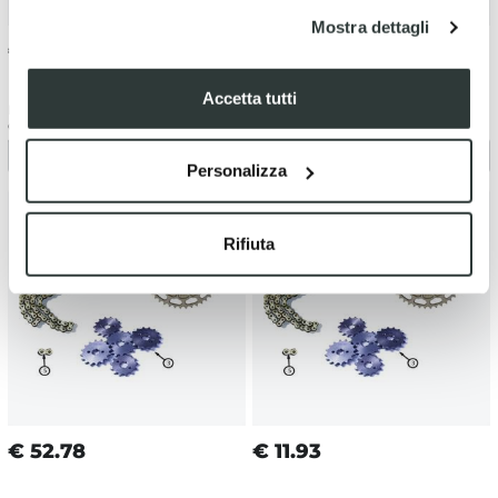
Mostra dettagli
€
11.93
€
52.78
Accetta tutti
Pignone 420 14 denti originale
Corona ergal duro 420 37 denti
Ohvale GP2 (2021-2025)
originale Ohvale GP2 (2021-
2025)
Personalizza
Rifiuta
€
52.78
€
11.93