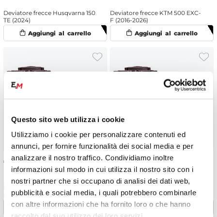
Deviatore frecce Husqvarna 150
Deviatore frecce KTM 500 EXC-
TE (2024)
F (2016-2026)
Questo sito web utilizza i cookie
Utilizziamo i cookie per personalizzare contenuti ed
annunci, per fornire funzionalità dei social media e per
analizzare il nostro traffico. Condividiamo inoltre
€
25.06
€
25.06
informazioni sul modo in cui utilizza il nostro sito con i
nostri partner che si occupano di analisi dei dati web,
Deviatore frecce Gasgas 300 EC
Deviatore frecce KTM 250 EXC
pubblicità e social media, i quali potrebbero combinarle
(2024)
(2016-2026)
con altre informazioni che ha fornito loro o che hanno
raccolto dal suo utilizzo dei loro servizi.