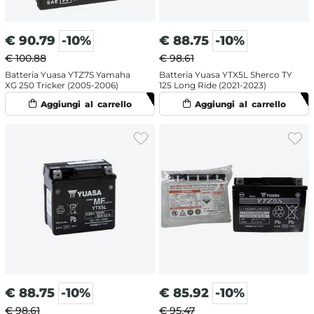
€
90.79
-10%
€
88.75
-10%
€ 100.88
€ 98.61
Batteria Yuasa YTZ7S Yamaha
Batteria Yuasa YTX5L Sherco TY
XG 250 Tricker (2005-2006)
125 Long Ride (2021-2023)
€
88.75
-10%
€
85.92
-10%
€ 98.61
€ 95.47