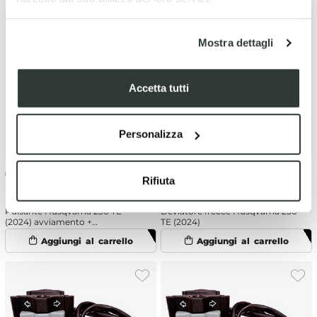
Mostra dettagli
Accetta tutti
Personalizza
€
24.90
€
25.06
Rifiuta
Pulsante Husqvarna 250 TE
Deviatore frecce Husqvarna 250
(2024) avviamento +
TE (2024)
spegnimento