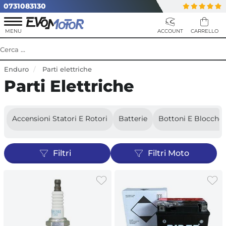
0731083130
Enduro
Parti elettriche
Parti Elettriche
Accensioni Statori E Rotori
Batterie
Bottoni E Blocchet
Filtri
Filtri Moto