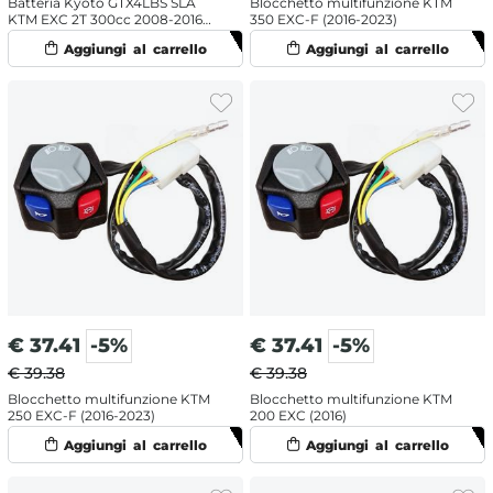
Batteria Kyoto GTX4LBS SLA
Blocchetto multifunzione KTM
KTM EXC 2T 300cc 2008-2016
350 EXC-F (2016-2023)
(Yuasa code YTX4L-BS)
€
37.41
-5%
€
37.41
-5%
€ 39.38
€ 39.38
Blocchetto multifunzione KTM
Blocchetto multifunzione KTM
250 EXC-F (2016-2023)
200 EXC (2016)