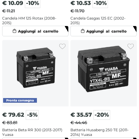
€
10.09
-10%
€
10.53
-10%
€ 11.21
€ 11.70
Candela HM 125 Rotax (2008-
Candela Gasgas 125 EC (2002-
2015)
2015)
€
79.62
-5%
€
35.57
-20%
€ 83.81
€ 44.46
Batteria Beta RR 300 (2013-2017)
Batteria Husaberg 250 TE (2011-
Yuasa
2014) Yuasa