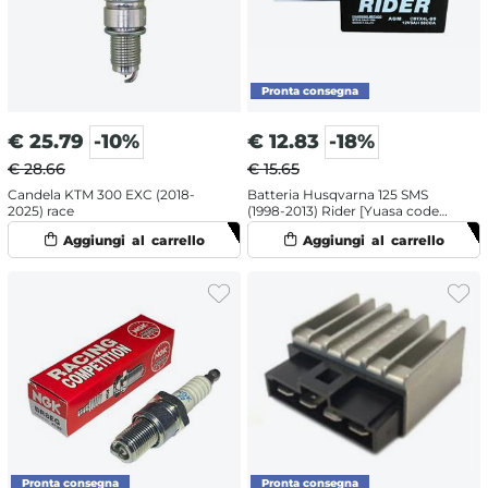
€
25.79
-10%
€
12.83
-18%
€ 28.66
€ 15.65
Candela KTM 300 EXC (2018-
Batteria Husqvarna 125 SMS
2025) race
(1998-2013) Rider [Yuasa code
YTX4L-BS]