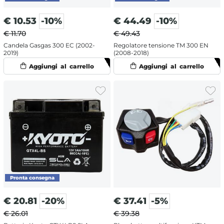
€
10.53
-10%
€
44.49
-10%
€ 11.70
€ 49.43
Candela Gasgas 300 EC (2002-
Regolatore tensione TM 300 EN
2019)
(2008-2018)
€
20.81
-20%
€
37.41
-5%
€ 26.01
€ 39.38