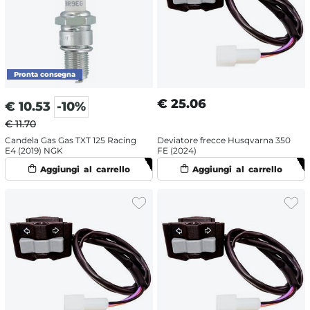
€
25.06
€
10.53
-10%
€ 11.70
Candela Gas Gas TXT 125 Racing
Deviatore frecce Husqvarna 350
E4 (2019) NGK
FE (2024)