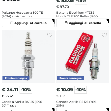
€
83.05
-15%
€ 97.70
Pulsante Husqvarna 300 TE
Batteria Electhium YTZ5S
(2024) avviamento +
Honda TLR 200 Reflex (1986-
spegnimento
1987)
€
24.71
-10%
€
10.09
-10%
€ 27.45
€ 11.21
Candela Aprilia RS 125 (1996-
Candela Aprilia RS 125 (1996-
2014) race
2014)