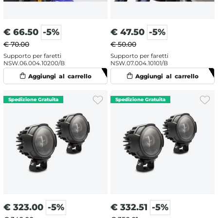
€
66.50
-5%
€
47.50
-5%
€ 70.00
€ 50.00
Supporto per faretti
Supporto per faretti
NSW.06.004.10200/B
NSW.07.004.10101/B
€
323.00
-5%
€
332.51
-5%