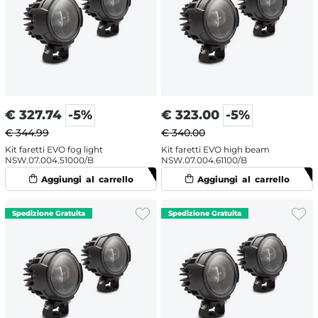
€
327.74
-5%
€
323.00
-5%
€ 344.99
€ 340.00
Kit faretti EVO fog light
Kit faretti EVO high beam
NSW.07.004.51000/B
NSW.07.004.61100/B