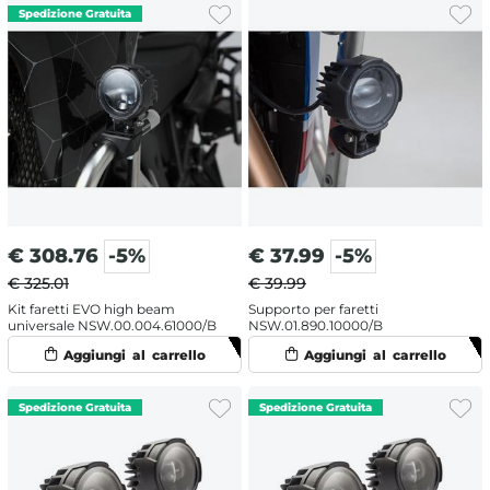
€
308.76
-5%
€
37.99
-5%
€ 325.01
€ 39.99
Kit faretti EVO high beam
Supporto per faretti
universale NSW.00.004.61000/B
NSW.01.890.10000/B