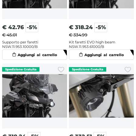
€
42.76
-5%
€
318.24
-5%
€ 45.01
€ 334.99
Supporto per faretti
Kit faretti EVO high beam
NSW.11.953.10000/B
NSW.11.953.61000/B