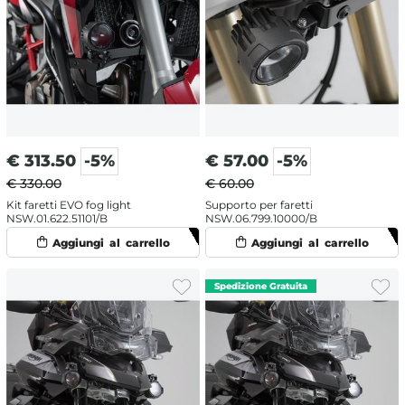
€
313.50
-5%
€
57.00
-5%
€ 330.00
€ 60.00
Kit faretti EVO fog light
Supporto per faretti
NSW.01.622.51101/B
NSW.06.799.10000/B