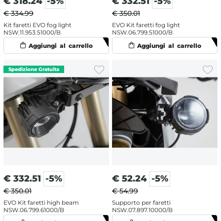
€
318.24
-5%
€
332.51
-5%
€ 334.99
€ 350.01
Kit faretti EVO fog light
EVO Kit faretti fog light
NSW.11.953.51000/B
NSW.06.799.51000/B
€
332.51
-5%
€
52.24
-5%
€ 350.01
€ 54.99
EVO Kit faretti high beam
Supporto per faretti
NSW.06.799.61000/B
NSW.07.897.10000/B