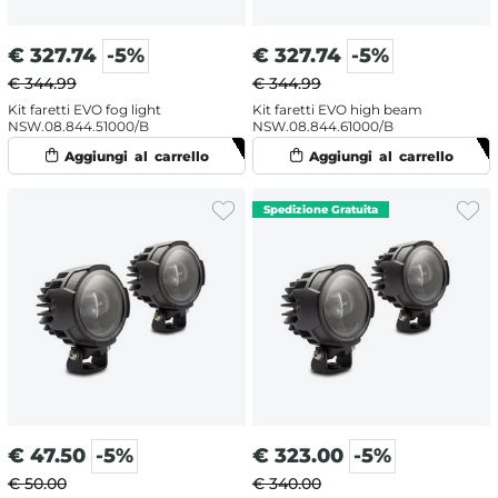
€
327.74
-5%
€
327.74
-5%
€ 344.99
€ 344.99
Kit faretti EVO fog light
Kit faretti EVO high beam
NSW.08.844.51000/B
NSW.08.844.61000/B
€
47.50
-5%
€
323.00
-5%
€ 50.00
€ 340.00