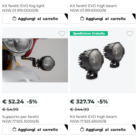
Kit faretti EVO fog light
Kit faretti EVO high beam
NSW.01.919.51000/B
NSW.01.919.61000/B
€
52.24
-5%
€
327.74
-5%
€ 54.99
€ 344.99
Supporto per faretti
Kit faretti EVO high beam
NSW.17.925.10000/B
NSW.17.925.61000/B