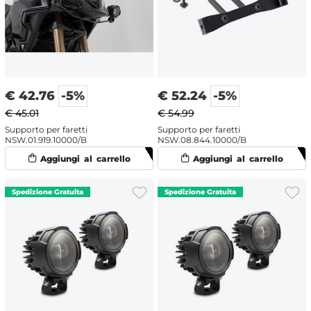
€
42.76
-5%
€
52.24
-5%
€ 45.01
€ 54.99
Supporto per faretti
Supporto per faretti
NSW.01.919.10000/B
NSW.08.844.10000/B