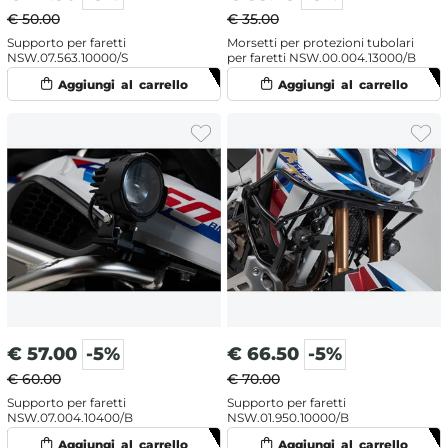
€ 50.00
€ 35.00
Supporto per faretti
Morsetti per protezioni tubolari
NSW.07.563.10000/S
per faretti NSW.00.004.13000/B
€
57.00
-5%
€
66.50
-5%
€ 60.00
€ 70.00
Supporto per faretti
Supporto per faretti
NSW.07.004.10400/B
NSW.01.950.10000/B