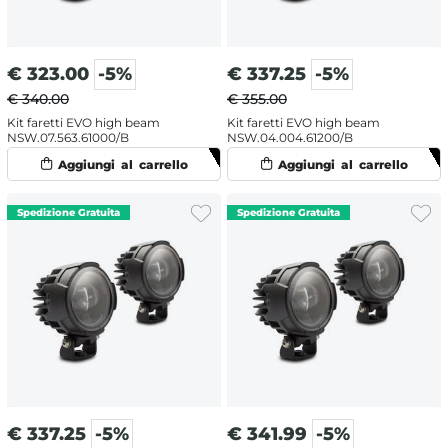
€
323.00
-5%
€
337.25
-5%
€ 340.00
€ 355.00
Kit faretti EVO high beam
Kit faretti EVO high beam
NSW.07.563.61000/B
NSW.04.004.61200/B
€
337.25
-5%
€
341.99
-5%