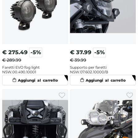
€
275.49
-5%
€
37.99
-5%
€ 289.99
€ 39.99
Faretti EVO fog light
Supporto per faretti
NSW.00.490.10001
NSW.07.602.10000/B