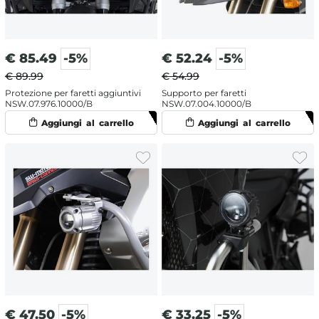
€
85.49
-5%
€
52.24
-5%
€ 89.99
€ 54.99
Protezione per faretti aggiuntivi
Supporto per faretti
NSW.07.976.10000/B
NSW.07.004.10000/B
€
47.50
-5%
€
33.25
-5%