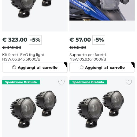
€
323.00
-5%
€
57.00
-5%
€ 340.00
€ 60.00
Kit faretti EVO fog light
Supporto per faretti
NSW.05.845.51000/B
NSW.05.936.10001/B