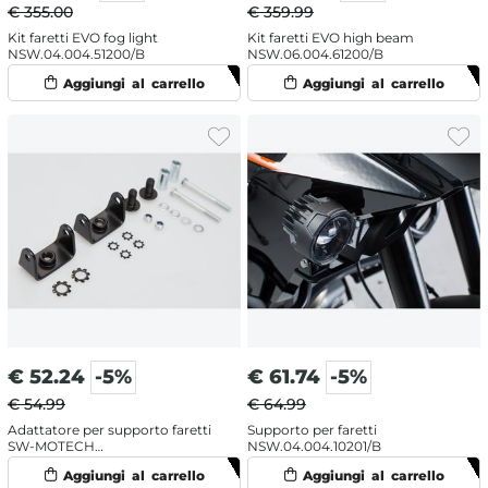
€ 355.00
€ 359.99
Kit faretti EVO fog light
Kit faretti EVO high beam
NSW.04.004.51200/B
NSW.06.004.61200/B
€
52.24
-5%
€
61.74
-5%
€ 54.99
€ 64.99
Adattatore per supporto faretti
Supporto per faretti
SW-MOTECH
NSW.04.004.10201/B
NSW.07.004.10600/B