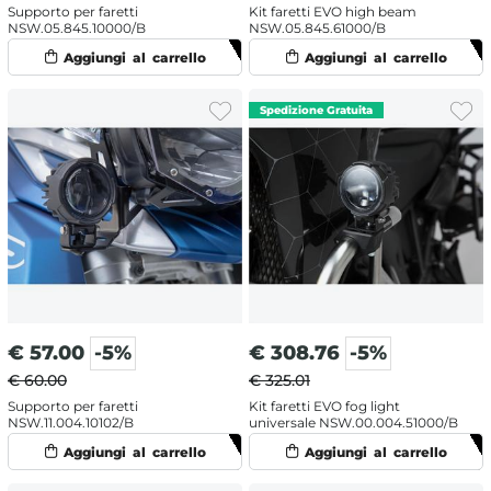
Supporto per faretti
Kit faretti EVO high beam
NSW.05.845.10000/B
NSW.05.845.61000/B
€
57.00
-5%
€
308.76
-5%
€ 60.00
€ 325.01
Supporto per faretti
Kit faretti EVO fog light
NSW.11.004.10102/B
universale NSW.00.004.51000/B