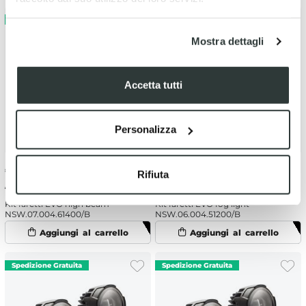
Mostra dettagli
Accetta tutti
Personalizza
€
332.51
-5%
€
341.99
-5%
Rifiuta
€ 350.01
€ 359.99
Kit faretti EVO high beam
Kit faretti EVO fog light
NSW.07.004.61400/B
NSW.06.004.51200/B