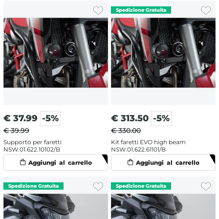
€
37.99
-5%
€
313.50
-5%
€ 39.99
€ 330.00
Supporto per faretti
Kit faretti EVO high beam
NSW.01.622.10102/B
NSW.01.622.61101/B