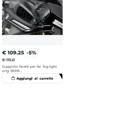
€
109.25
-5%
€ 115.0
Supporto faretti per far. fog light
orig. BMW
NSW.07.004.20000/B