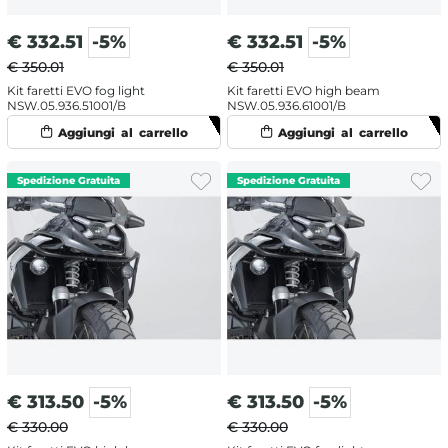
€
332.51
-5%
€
332.51
-5%
€ 350.01
€ 350.01
Kit faretti EVO fog light
Kit faretti EVO high beam
NSW.05.936.51001/B
NSW.05.936.61001/B
€
313.50
-5%
€
313.50
-5%
€ 330.00
€ 330.00