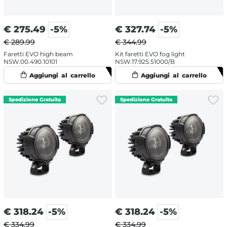
€
275.49
-5%
€
327.74
-5%
€ 289.99
€ 344.99
Faretti EVO high beam
Kit faretti EVO fog light
NSW.00.490.10101
NSW.17.925.51000/B
€
318.24
-5%
€
318.24
-5%
€ 334.99
€ 334.99