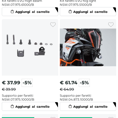
Kit faretti EVO high beam
Kit faretti EVO fog light
NSW.07.975.61000/B
NSW.07.975.51000/B
€
37.99
-5%
€
61.74
-5%
€ 39.99
€ 64.99
Supporto per faretti
Supporto per faretti
NSW.07.975.10000/B
NSW.04.873.10000/B