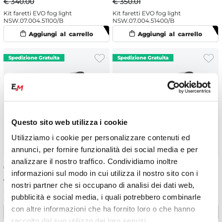
€ 340.00
€ 350.01
Kit faretti EVO fog light
Kit faretti EVO fog light
NSW.07.004.51100/B
NSW.07.004.51400/B
Questo sito web utilizza i cookie
Utilizziamo i cookie per personalizzare contenuti ed
annunci, per fornire funzionalità dei social media e per
analizzare il nostro traffico. Condividiamo inoltre
€
323.00
-5%
€
327.74
-5%
informazioni sul modo in cui utilizza il nostro sito con i
€ 340.00
€ 344.99
nostri partner che si occupano di analisi dei dati web,
Kit faretti EVO fog light
Kit faretti EVO high beam
pubblicità e social media, i quali potrebbero combinarle
NSW.07.563.51000/B
NSW.07.004.61000/B
con altre informazioni che ha fornito loro o che hanno
raccolto dal suo utilizzo dei loro servizi.