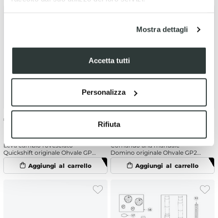
Mostra dettagli
Accetta tutti
Personalizza
€
50.26
€
14.23
Rifiuta
Leva cambio rovesciato
Comando aria manuale
Quickshift originale Ohvale GP2
Domino originale Ohvale GP2
(2025) Nero
(2021-2025)