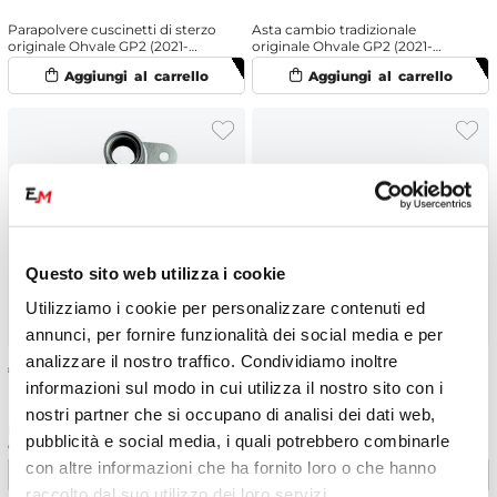
Parapolvere cuscinetti di sterzo
Asta cambio tradizionale
originale Ohvale GP2 (2021-
originale Ohvale GP2 (2021-
2025)
2025)
Questo sito web utilizza i cookie
Utilizziamo i cookie per personalizzare contenuti ed
annunci, per fornire funzionalità dei social media e per
analizzare il nostro traffico. Condividiamo inoltre
€
50.26
€
8.80
informazioni sul modo in cui utilizza il nostro sito con i
nostri partner che si occupano di analisi dei dati web,
Leva cambio Quickshift
Puntale leva cambio originale
pubblicità e social media, i quali potrebbero combinarle
originale Ohvale GP2 (2021-
Ohvale GP2 (2025) Nero
2024)
con altre informazioni che ha fornito loro o che hanno
raccolto dal suo utilizzo dei loro servizi.