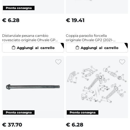
€
6.28
€
19.41
Distanziale pesana cambio
Coppia paraolio forcella
rovesciato originale Ohvale GP2
originale Ohvale GP2 (2021-
(2025) Nero
2025) stelo 33 mm
€
37.70
€
6.28