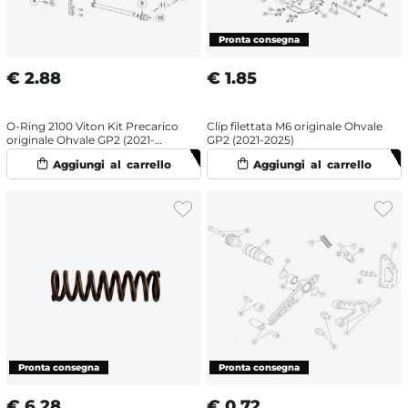
€
2.88
€
1.85
O-Ring 2100 Viton Kit Precarico
Clip filettata M6 originale Ohvale
originale Ohvale GP2 (2021-
GP2 (2021-2025)
2025) stelo 33 mm
€
6.28
€
0.72