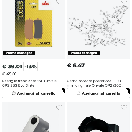
€
6.47
€
39.01
-13%
€ 45.01
Pastiglie freno anteriori Ohvale
Perno motore posteriore L. 110
GP2 SBS Evo Sinter
mm originale Ohvale GP2 (2021-
2025)