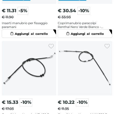
€
11.31
-5%
€
30.54
-10%
€ 11.90
€ 33.93
Inserti manubrio per fissaggio
Coprimanubrio paracolpi
paramani
Renthal Nero Verde Bianco -
manubrio con traversino
€
15.33
-10%
€
10.22
-10%
€ 17.03
€ 11.35