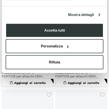
Mostra dettagli
Accetta tutti
Personalizza
€
24.23
€
23.08
Rifiuta
Coppia paramani UFO
Coppia paramani UFO
FERITOIE per attacchi OEM
FERITOIE per attacchi OEM
Husqvarna/KTM Nero
Husqvarna/KTM Rosso