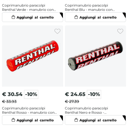
Coprimanubrio paracolpi
Coprimanubrio paracolpi
Renthal Verde - manubrio con
Renthal Blu - manubrio con
traversino
traversino
€
30.54
-10%
€
24.65
-10%
€ 33.93
€ 27.39
Coprimanubrio paracolpi
Coprimanubrio paracolpi
Renthal Rosso - manubrio con
Renthal Nero e Rosso -
traversino
manubrio con traversino