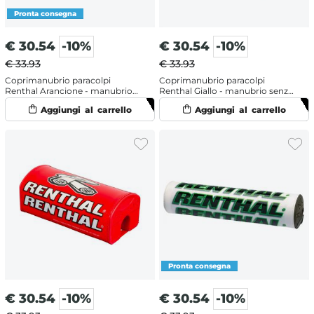
€
30.54
-10%
€
30.54
-10%
€ 33.93
€ 33.93
Coprimanubrio paracolpi
Coprimanubrio paracolpi
Renthal Arancione - manubrio
Renthal Giallo - manubrio senza
con traversino
traversino
€
30.54
-10%
€
30.54
-10%