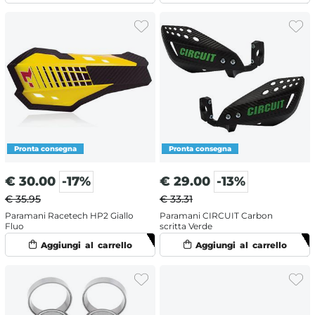
€
30.00
-17%
€
29.00
-13%
€ 35.95
€ 33.31
Paramani Racetech HP2 Giallo
Paramani CIRCUIT Carbon
Fluo
scritta Verde