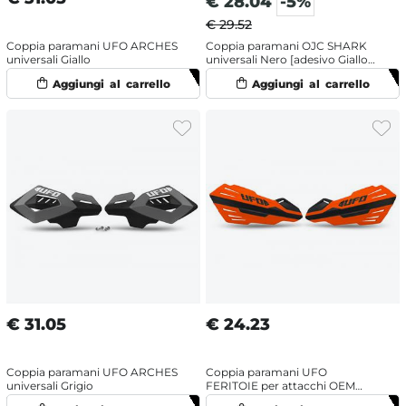
€
28.04
-5%
€ 29.52
Coppia paramani UFO ARCHES
Coppia paramani OJC SHARK
universali Giallo
universali Nero [adesivo Giallo
fluo]
€
31.05
€
24.23
Coppia paramani UFO ARCHES
Coppia paramani UFO
universali Grigio
FERITOIE per attacchi OEM
Husqvarna/KTM Arancione