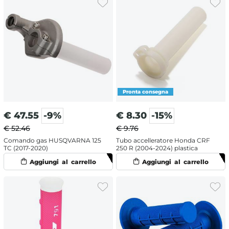
€
47.55
-9%
€
8.30
-15%
€ 52.46
€ 9.76
Comando gas HUSQVARNA 125
Tubo accelleratore Honda CRF
TC (2017-2020)
250 R (2004-2024) plastica