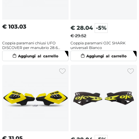
€
103.03
€
28.04
-5%
€ 29.52
Coppia paramani chiusi UFO
Coppia paramani OJC SHARK
DISCOVER per manubrio 28.6
universali Bianco
mm Blu
€
31.05