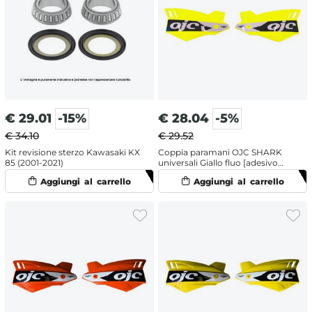
€
29.01
-15%
€
28.04
-5%
€ 34.10
€ 29.52
Kit revisione sterzo Kawasaki KX
Coppia paramani OJC SHARK
85 (2001-2021)
universali Giallo fluo [adesivo
Bianco]