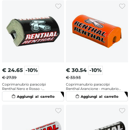
€
24.65
-10%
€
30.54
-10%
€ 27.39
€ 33.93
Coprimanubrio paracolpi
Coprimanubrio paracolpi
Renthal Nero e Rosso -
Renthal Arancione - manubrio
manubrio senza traversino
senza traversino