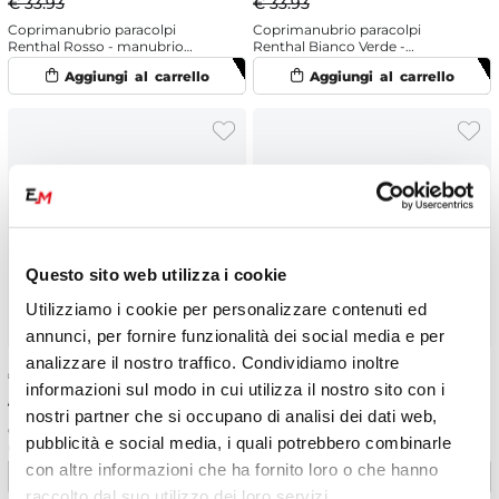
€ 33.93
€ 33.93
Coprimanubrio paracolpi
Coprimanubrio paracolpi
Renthal Rosso - manubrio
Renthal Bianco Verde -
senza traversino
manubrio con traversino
Questo sito web utilizza i cookie
Utilizziamo i cookie per personalizzare contenuti ed
annunci, per fornire funzionalità dei social media e per
analizzare il nostro traffico. Condividiamo inoltre
€
31.05
€
28.04
-5%
informazioni sul modo in cui utilizza il nostro sito con i
€ 29.52
nostri partner che si occupano di analisi dei dati web,
Coppia paramani OJC SHARK
Coppia paramani UFO PATROL
pubblicità e social media, i quali potrebbero combinarle
universali Blu
universali Giallo
con altre informazioni che ha fornito loro o che hanno
raccolto dal suo utilizzo dei loro servizi.