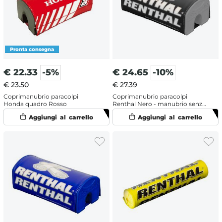
€
22.33
-5%
€
24.65
-10%
€ 23.50
€ 27.39
Coprimanubrio paracolpi
Coprimanubrio paracolpi
Honda quadro Rosso
Renthal Nero - manubrio senza
traversino