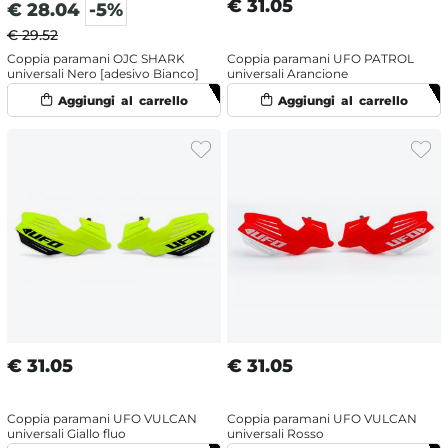
€
31.05
€
28.04
-5%
€ 29.52
Coppia paramani OJC SHARK
Coppia paramani UFO PATROL
universali Nero [adesivo Bianco]
universali Arancione
€
31.05
€
31.05
Coppia paramani UFO VULCAN
Coppia paramani UFO VULCAN
universali Giallo fluo
universali Rosso