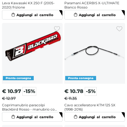
Leva Kawasaki KX 250 F (2005-
Paramani ACERBIS X-ULTIMATE
2020) frizione
Bianco Rosso
€
10.97
-15%
€
10.78
-5%
€ 12.97
€ 11.35
Coprimanubrio paracolpi
Cavo accelleratore KTM 125 SX
Blackbird Rosso - manubrio con
(1998-2016)
traversino