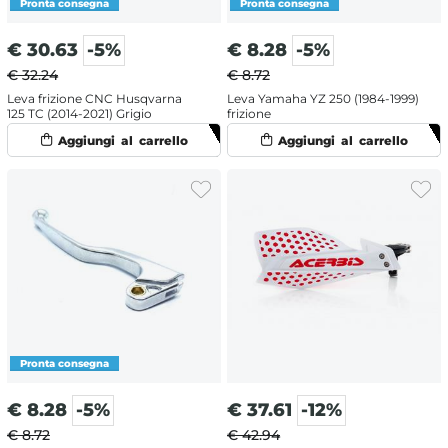
€
30.63
-5%
€
8.28
-5%
€ 32.24
€ 8.72
Leva frizione CNC Husqvarna
Leva Yamaha YZ 250 (1984-1999)
125 TC (2014-2021) Grigio
frizione
€
8.28
-5%
€
37.61
-12%
€ 8.72
€ 42.94