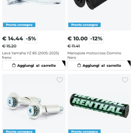
€
14.44
-5%
€
10.00
-12%
€ 15.20
€ 11.41
Leva Yamaha YZ 85 (2005-2025)
Manopole motocross Domino
freno
Nero