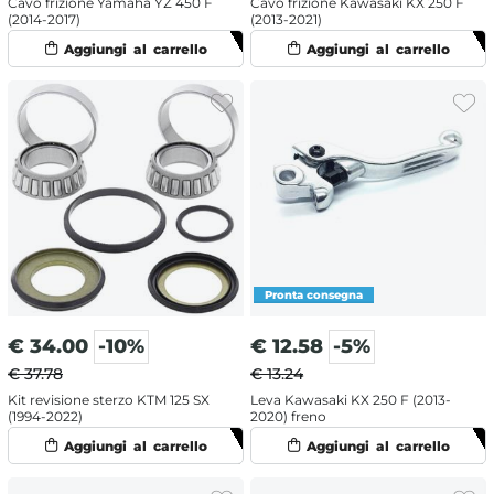
Cavo frizione Yamaha YZ 450 F
Cavo frizione Kawasaki KX 250 F
(2014-2017)
(2013-2021)
€
34.00
-10%
€
12.58
-5%
€ 37.78
€ 13.24
Kit revisione sterzo KTM 125 SX
Leva Kawasaki KX 250 F (2013-
(1994-2022)
2020) freno