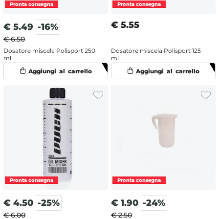
€
5.55
€
5.49
-16%
€ 6.50
Dosatore miscela Polisport 250
Dosatore miscela Polisport 125
ml
ml
€
4.50
-25%
€
1.90
-24%
€ 6.00
€ 2.50