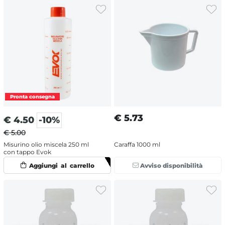
€
5.73
€
4.50
-10%
€ 5.00
Misurino olio miscela 250 ml
Caraffa 1000 ml
con tappo Evok
Avviso disponibilità