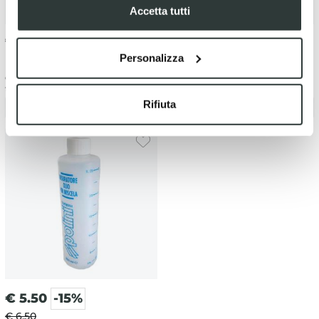
Accetta tutti
€
10.61
€
4.50
-25%
Personalizza
€ 6.00
Caraffa graduata 1000 ml
Misurino miscela Stage6 250 ml
trasparente
Rifiuta
Avviso disponibilità
Avviso disponibilità
€
5.50
-15%
€ 6.50