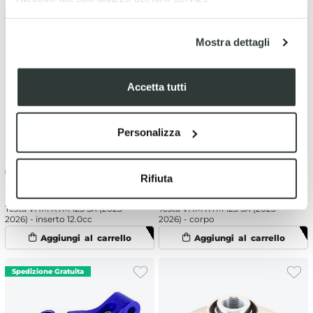
Mostra dettagli
Accetta tutti
Personalizza
€
70.70
€
294.02
Rifiuta
Testa VHM KTM 125 SX (2023-
Testa VHM KTM 125 SX (2023-
2026) - inserto 12.0cc
2026) - corpo