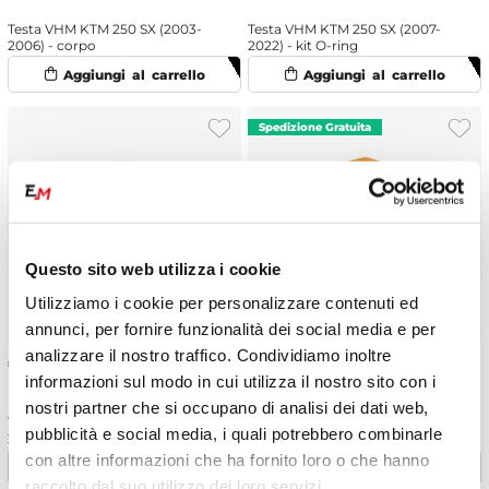
Testa VHM KTM 250 SX (2003-
Testa VHM KTM 250 SX (2007-
2006) - corpo
2022) - kit O-ring
Questo sito web utilizza i cookie
Utilizziamo i cookie per personalizzare contenuti ed
annunci, per fornire funzionalità dei social media e per
analizzare il nostro traffico. Condividiamo inoltre
€
78.02
€
355.02
informazioni sul modo in cui utilizza il nostro sito con i
nostri partner che si occupano di analisi dei dati web,
Testa VHM KTM 250 SX (2007-
Testa VHM KTM 250 SX (2017-
pubblicità e social media, i quali potrebbero combinarle
2016) - inserto 22.2cc
2022) - corpo
con altre informazioni che ha fornito loro o che hanno
raccolto dal suo utilizzo dei loro servizi.