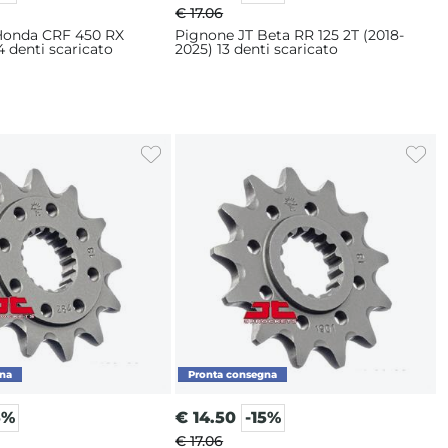
€ 17.06
Honda CRF 450 RX
Pignone JT Beta RR 125 2T (2018-
4 denti scaricato
2025) 13 denti scaricato
5%
€
14.50
-15%
€ 17.06