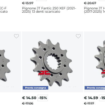
€ 13.97
€ 20.67
EC-F
Pignone JT Fantic 250 XEF (2021-
Pignone JT 
icato
2025) 13 denti scaricato
(2017-2025) 1
€
14.50
-15%
€
14.59
-1
€ 17.06
€ 17.17