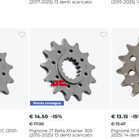
(2017-2025) 13 denti scaricato
(2015-2025) 1
€
14.50
-15%
€
13.15
-1
€ 17.06
€ 15.47
C (2021-
Pignone JT Beta Xtrainer 300
Pignone JT B
(2015-2025) 13 denti scaricato
2025) 14 dent