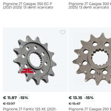
Pignone JT Gasgas 350 EC-F
Pignone JT Gasgas 300 E
(2021-2025) 13 denti scaricato
2025) 13 denti scaricato
€
11.87
-15%
€
13.15
-15%
€ 13.97
€ 15.47
Pignone JT Fantic 125 XE (2021-
Pignone JT Gasgas 250 E