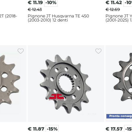
€
11.19
-10%
€
11.42
-1
€ 12.43
€ 12.69
2T (2018-
Pignone JT Husqvarna TE 450
Pignone JT 
(2003-2010) 12 denti
(2001-2025) 1
€
11.87
-15%
€
17.57
-1