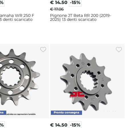
0%
€
14.50
-15%
€ 17.06
Yamaha WR 250 F
Pignone JT Beta RR 200 (2019-
3 denti scaricato
2025) 13 denti scaricato
5%
€
14.50
-15%