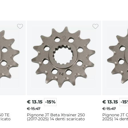
€
13.15
-15%
€
13.15
-1
€ 15.47
€ 15.47
50 TE
Pignone JT Beta Xtrainer 250
Pignone JT G
ricato
(2017-2025) 14 denti scaricato
2025) 14 dent