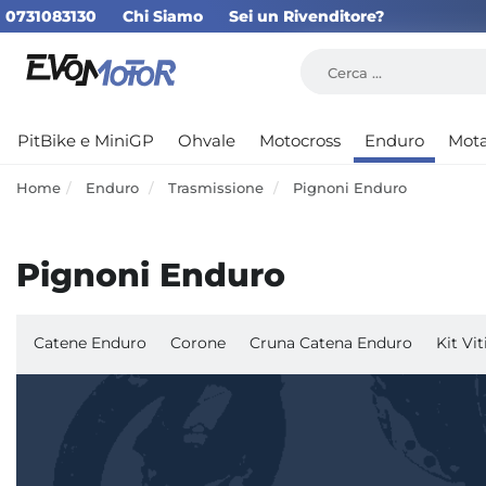
0731083130
Chi Siamo
Sei un Rivenditore?
PitBike e MiniGP
Ohvale
Motocross
Enduro
Mot
Home
Enduro
Trasmissione
Pignoni Enduro
Pignoni Enduro
Catene Enduro
Corone
Cruna Catena Enduro
Kit Vi