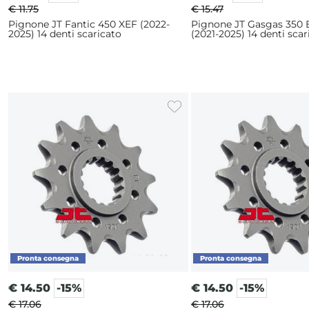
€ 11.75
€ 15.47
Pignone JT Fantic 450 XEF (2022-
Pignone JT Gasgas 350 
2025) 14 denti scaricato
(2021-2025) 14 denti scar
€
14.50
-15%
€
14.50
-15%
€ 17.06
€ 17.06