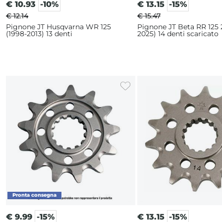
€
10.93
-10%
€
13.15
-15%
€ 12.14
€ 15.47
Pignone JT Husqvarna WR 125
Pignone JT Beta RR 125 
(1998-2013) 13 denti
2025) 14 denti scaricato
€
9.99
-15%
€
13.15
-15%