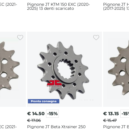
C (2021-
Pignone JT KTM 150 EXC (2020-
Pignone JT 
2025) 13 denti scaricato
(2017-2025) 1
€
14.50
-15%
€
13.15
-1
€ 17.06
€ 15.47
C (2021-
Pignone JT Beta Xtrainer 250
Pignone JT B