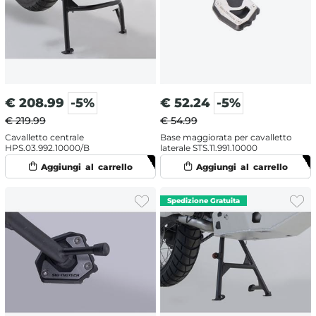
€
208.99
-5%
€
52.24
-5%
€ 219.99
€ 54.99
Cavalletto centrale
Base maggiorata per cavalletto
HPS.03.992.10000/B
laterale STS.11.991.10000