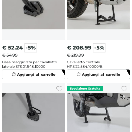
€
52.24
-5%
€
208.99
-5%
€ 54.99
€ 219.99
Base maggiorata per cavalletto
Cavalletto centrale
laterale STS.01.548.10000
HPS.22.584.10000/B