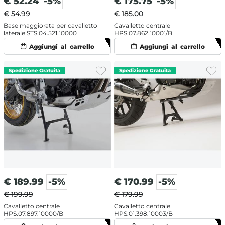
€
52.24
-5%
€
175.75
-5%
€ 54.99
€ 185.00
Base maggiorata per cavalletto
Cavalletto centrale
laterale STS.04.521.10000
HPS.07.862.10001/B
€
189.99
-5%
€
170.99
-5%
€ 199.99
€ 179.99
Cavalletto centrale
Cavalletto centrale
HPS.07.897.10000/B
HPS.01.398.10003/B