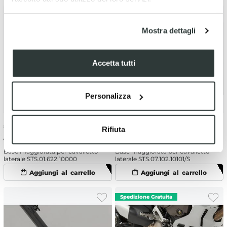
Mostra dettagli
Accetta tutti
Personalizza
€
52.24
-5%
€
52.24
-5%
Rifiuta
€ 54.99
€ 54.99
Base maggiorata per cavalletto
Base maggiorata per cavalletto
laterale STS.01.622.10000
laterale STS.07.102.10101/S