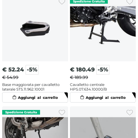
€
52.24
-5%
€
180.49
-5%
€ 54.99
€ 189.99
Base maggiorata per cavalletto
Cavalletto centrale
laterale STS.11.962.10001
HPS.07.634.10000/B