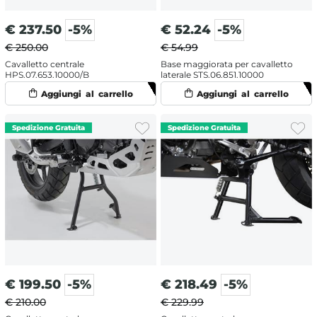
€
237.50
-5%
€
52.24
-5%
€ 250.00
€ 54.99
Cavalletto centrale
Base maggiorata per cavalletto
HPS.07.653.10000/B
laterale STS.06.851.10000
€
199.50
-5%
€
218.49
-5%
€ 210.00
€ 229.99