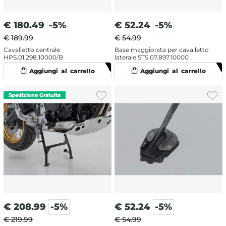
€
180.49
-5%
€
52.24
-5%
€ 189.99
€ 54.99
Cavalletto centrale
Base maggiorata per cavalletto
HPS.01.298.10000/B
laterale STS.07.897.10000
€
208.99
-5%
€
52.24
-5%
€ 219.99
€ 54.99