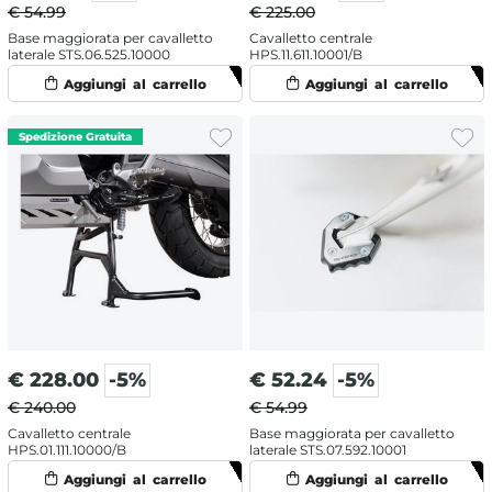
€ 54.99
€ 225.00
Base maggiorata per cavalletto
Cavalletto centrale
laterale STS.06.525.10000
HPS.11.611.10001/B
€
228.00
-5%
€
52.24
-5%
€ 240.00
€ 54.99
Cavalletto centrale
Base maggiorata per cavalletto
HPS.01.111.10000/B
laterale STS.07.592.10001