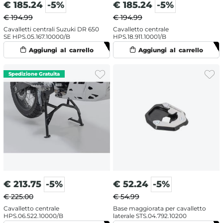
€
185.24
-5%
€
185.24
-5%
€ 194.99
€ 194.99
Cavalletti centrali Suzuki DR 650
Cavalletto centrale
SE HPS.05.167.10000/B
HPS.18.911.10001/B
€
213.75
-5%
€
52.24
-5%
€ 225.00
€ 54.99
Cavalletto centrale
Base maggiorata per cavalletto
HPS.06.522.10000/B
laterale STS.04.792.10200