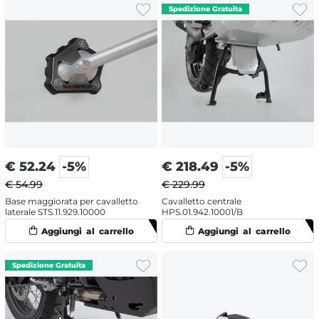
€
52.24
-5%
€
218.49
-5%
€ 54.99
€ 229.99
Base maggiorata per cavalletto
Cavalletto centrale
laterale STS.11.929.10000
HPS.01.942.10001/B