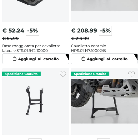
€
52.24
-5%
€
208.99
-5%
€ 54.99
€ 219.99
Base maggiorata per cavalletto
Cavalletto centrale
laterale STS.01.942.10000
HPS.01.147.10002/B