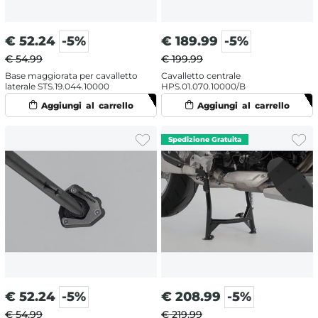
€
52.24
-5%
€
189.99
-5%
€ 54.99
€ 199.99
Base maggiorata per cavalletto
Cavalletto centrale
laterale STS.19.044.10000
HPS.01.070.10000/B
€
52.24
-5%
€
208.99
-5%
€ 54.99
€ 219.99