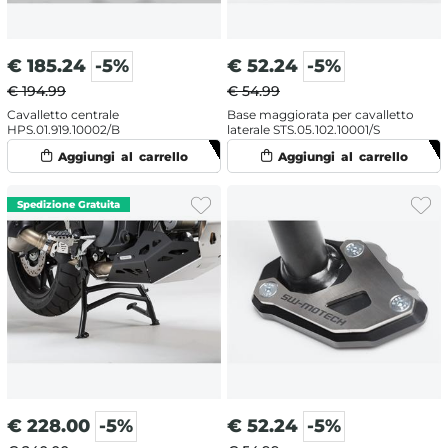
€
185.24
-5%
€
52.24
-5%
€ 194.99
€ 54.99
Cavalletto centrale
Base maggiorata per cavalletto
HPS.01.919.10002/B
laterale STS.05.102.10001/S
€
228.00
-5%
€
52.24
-5%