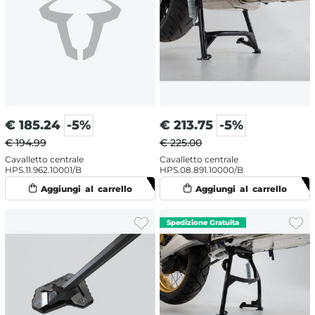
€
185.24
-5%
€
213.75
-5%
€ 194.99
€ 225.00
Cavalletto centrale
Cavalletto centrale
HPS.11.962.10001/B
HPS.08.891.10000/B