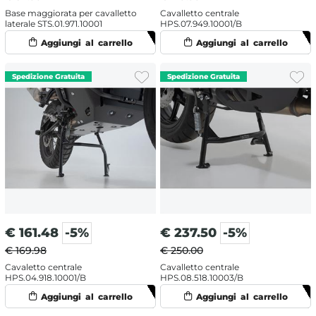
Base maggiorata per cavalletto
Cavalletto centrale
laterale STS.01.971.10001
HPS.07.949.10001/B
€
161.48
-5%
€
237.50
-5%
€ 169.98
€ 250.00
Cavaletto centrale
Cavalletto centrale
HPS.04.918.10001/B
HPS.08.518.10003/B