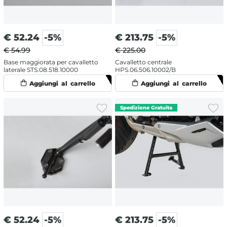
€
52.24
-5%
€
213.75
-5%
€ 54.99
€ 225.00
Base maggiorata per cavalletto
Cavalletto centrale
laterale STS.08.518.10000
HPS.06.506.10002/B
€
52.24
-5%
€
213.75
-5%