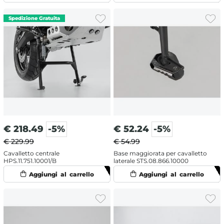
€
218.49
-5%
€
52.24
-5%
€ 229.99
€ 54.99
Cavalletto centrale
Base maggiorata per cavalletto
HPS.11.751.10001/B
laterale STS.08.866.10000