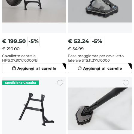
€
199.50
-5%
€
52.24
-5%
€ 210.00
€ 54.99
Cavalletto centrale
Base maggiorata per cavalletto
HPS.07.907.10000/B
laterale STS.11.377.10000