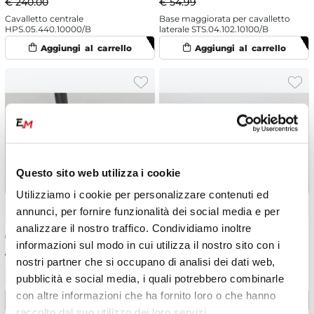
€ 240.00
€ 54.99
Cavalletto centrale
Base maggiorata per cavalletto
HPS.05.440.10000/B
laterale STS.04.102.10100/B
Questo sito web utilizza i cookie
Utilizziamo i cookie per personalizzare contenuti ed
annunci, per fornire funzionalità dei social media e per
analizzare il nostro traffico. Condividiamo inoltre
€
52.24
-5%
€
52.24
-5%
informazioni sul modo in cui utilizza il nostro sito con i
€ 54.99
€ 54.99
nostri partner che si occupano di analisi dei dati web,
Base maggiorata per cavalletto
Base maggiorata per cavalletto
pubblicità e social media, i quali potrebbero combinarle
laterale STS.06.506.10000
laterale STS.07.102.10500
con altre informazioni che ha fornito loro o che hanno
raccolto dal suo utilizzo dei loro servizi.