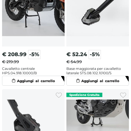
€
208.99
-5%
€
52.24
-5%
€ 219.99
€ 54.99
Cavalletto centrale
Base maggiorata per cavalletto
HPS.04.918.10000/B
laterale STS.08.102.10100/S