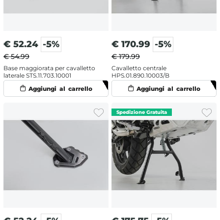
€
52.24
-5%
€
170.99
-5%
€ 54.99
€ 179.99
Base maggiorata per cavalletto
Cavalletto centrale
laterale STS.11.703.10001
HPS.01.890.10003/B