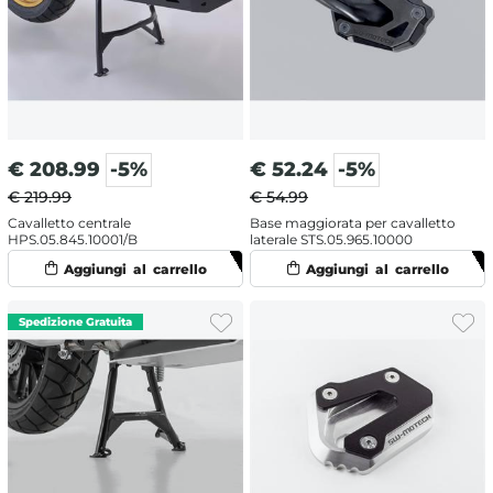
€
208.99
-5%
€
52.24
-5%
€ 219.99
€ 54.99
Cavalletto centrale
Base maggiorata per cavalletto
HPS.05.845.10001/B
laterale STS.05.965.10000