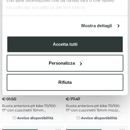
con altre informazioni che ha fornito loro o che hanno
Ruota posteriore pit bike
Ruota anteriore pit bike 60/100-
90/100-14" con cuscinetti 12mm
14" con cuscinetti 12mm
raccolto dal suo utilizzo dei loro servizi.
Avviso disponibilità
Avviso disponibilità
Mostra dettagli
Accetta tutti
Personalizza
Rifiuta
€
79.30
-13%
€
67.14
-13%
€ 91.50
€ 77.47
Ruota anteriore pit bike 70/100-
Ruota anteriore pit bike 70/100-
17" con cuscinetti 15mm
17" con cuscinetti 15mm mozzo
completo mozzo Grigio
grigio
Avviso disponibilità
Avviso disponibilità