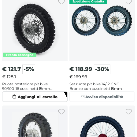
€
121.7
-5%
€
118.99
-30%
€ 128.1
€ 169.99
Ruota posteriore pit bike
Set ruote pit bike 14/12 CNC
90/100-16 cuscinetti 15mm
Bronzo con cuscinetti 15mm
completa
Avviso disponibilità