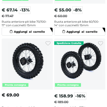
€
67.14
-13%
€
55.00
-8%
€ 77.47
€ 60.00
Ruota anteriore pit bike 70/100-
Ruota anteriore pit bike 60/100-
17" con cuscinetti 15mm
14" con cuscinetti 15mm
€
69.00
€
158.99
-16%
€ 189.00