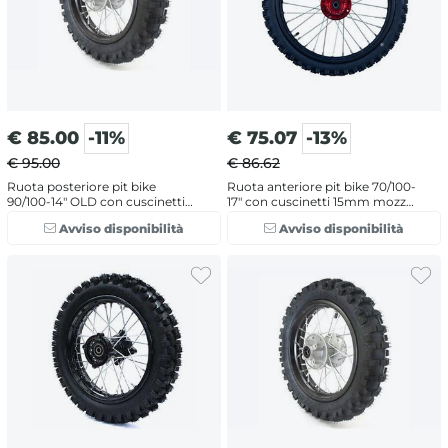
€
85.00
-11%
€
75.07
-13%
€ 95.00
€ 86.62
Ruota posteriore pit bike
Ruota anteriore pit bike 70/100-
90/100-14" OLD con cuscinetti
17" con cuscinetti 15mm mozzo
12mm
Rosso
Avviso disponibilità
Avviso disponibilità