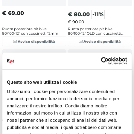
€
69.00
€
80.00
-11%
€ 90.00
Ruota posteriore pit bike
Ruota posteriore pit bike
80/100-12" con cuscinetti 12mm
80/100-12" OLD con cuscinetti
12mm
Avviso disponibilità
Avviso disponibilità
Questo sito web utilizza i cookie
Utilizziamo i cookie per personalizzare contenuti ed
annunci, per fornire funzionalità dei social media e per
analizzare il nostro traffico. Condividiamo inoltre
informazioni sul modo in cui utilizza il nostro sito con i
€
89.00
nostri partner che si occupano di analisi dei dati web,
€
50.00
-17%
pubblicità e social media, i quali potrebbero combinarle
€ 60.00