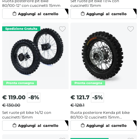
Ruota posteriore pit bike
Set ruote pit bike 17/14 con
80/100-12" con cuscinetti 15mm
cuscinetti 15mm
€
119.00
-8%
€
121.7
-5%
€ 130.00
€ 128.1
Set ruote pit bike 14/12 con
Ruota posteriore Kenda pit bike
cuscinetti 15mm
80/100-12 cuscinetti 15mm
completa