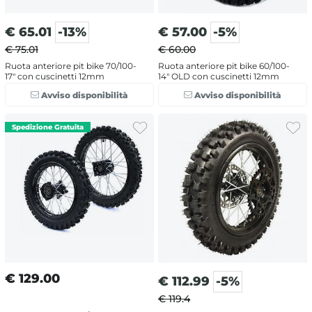
€
65.01
-13%
€
57.00
-5%
€ 75.01
€ 60.00
Ruota anteriore pit bike 70/100-
Ruota anteriore pit bike 60/100-
17" con cuscinetti 12mm
14" OLD con cuscinetti 12mm
Avviso disponibilità
Avviso disponibilità
€
129.00
€
112.99
-5%
€ 119.4