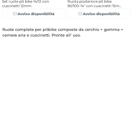
Set ruote pit bike 14/12 con
Ruota posteriore pit bike
cuscinetti 12mm
90/100-14" con cuscinetti 15mm
completa
Avviso disponibilità
Avviso disponibilità
Ruote complete per pitbike composte da cerchio + gomma +
camera aria e cuscinetti. Pronte all' uso.