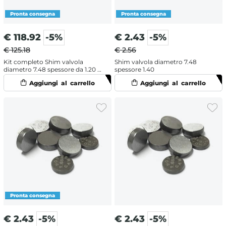
€
118.92
-5%
€
2.43
-5%
€ 125.18
€ 2.56
Kit completo Shim valvola
Shim valvola diametro 7.48
diametro 7.48 spessore da 1.20 a
spessore 1.40
3.50
€
2.43
-5%
€
2.43
-5%