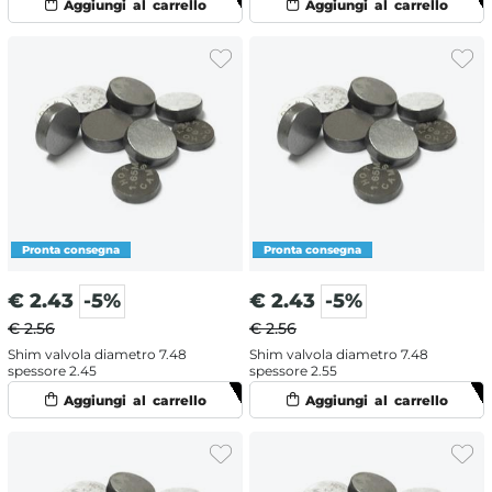
€
2.43
-5%
€
2.43
-5%
€ 2.56
€ 2.56
Shim valvola diametro 7.48
Shim valvola diametro 7.48
spessore 2.45
spessore 2.55