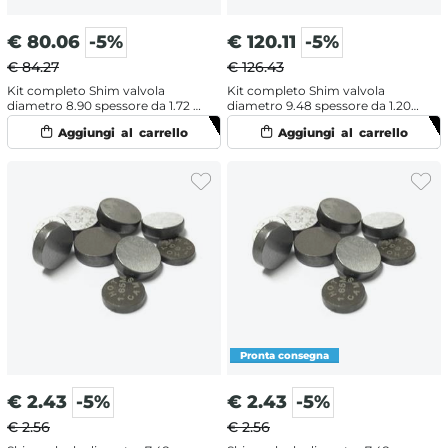
€
80.06
-5%
€
120.11
-5%
€ 84.27
€ 126.43
Kit completo Shim valvola
Kit completo Shim valvola
diametro 8.90 spessore da 1.72 a
diametro 9.48 spessore da 1.20 a
2.60
3.50
€
2.43
-5%
€
2.43
-5%
€ 2.56
€ 2.56