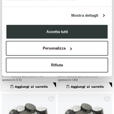
Mostra dettagli
Accetta tutti
Personalizza
€
2.43
-5%
€
2.43
-5%
Rifiuta
€ 2.56
€ 2.56
Shim valvola diametro 7.48
Shim valvola diametro 8.9
spessore 3.10
spessore 1.80