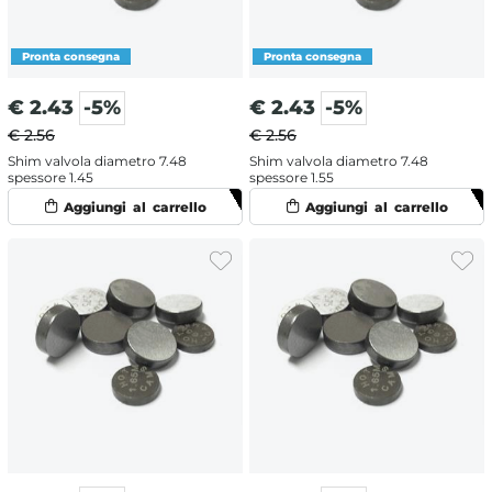
€
2.43
-5%
€
2.43
-5%
€ 2.56
€ 2.56
Shim valvola diametro 7.48
Shim valvola diametro 7.48
spessore 1.45
spessore 1.55