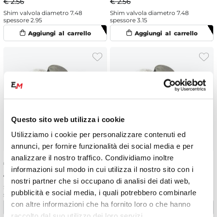
€ 2.56
€ 2.56
Shim valvola diametro 7.48
Shim valvola diametro 7.48
spessore 2.95
spessore 3.15
Questo sito web utilizza i cookie
Utilizziamo i cookie per personalizzare contenuti ed
annunci, per fornire funzionalità dei social media e per
analizzare il nostro traffico. Condividiamo inoltre
€
2.43
-5%
€
2.43
-5%
informazioni sul modo in cui utilizza il nostro sito con i
€ 2.56
€ 2.56
nostri partner che si occupano di analisi dei dati web,
Shim valvola diametro 8.9
Shim valvola diametro 9.48
pubblicità e social media, i quali potrebbero combinarle
spessore 1.76
spessore 1.30
con altre informazioni che ha fornito loro o che hanno
raccolto dal suo utilizzo dei loro servizi.