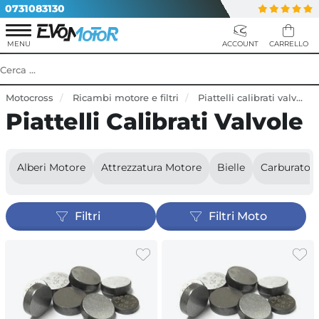
0731083130
Motocross
Ricambi motore e filtri
Piattelli calibrati valvole
Piattelli Calibrati Valvole
Alberi Motore
Attrezzatura Motore
Bielle
Carburatori
Filtri
Filtri Moto