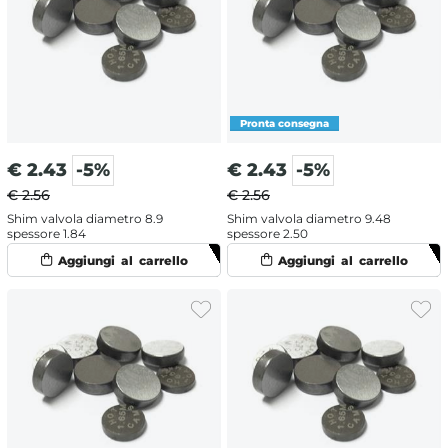
€
2.43
-5%
€
2.43
-5%
€ 2.56
€ 2.56
Shim valvola diametro 8.9
Shim valvola diametro 9.48
spessore 1.84
spessore 2.50