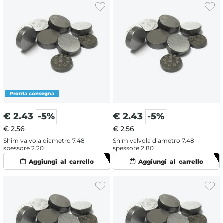
€
2.43
-5%
€
2.43
-5%
€ 2.56
€ 2.56
Shim valvola diametro 7.48
Shim valvola diametro 7.48
spessore 2.20
spessore 2.80