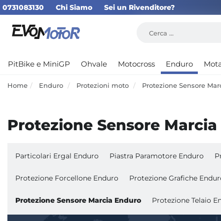
0731083130
Chi Siamo
Sei un Rivenditore?
PitBike e MiniGP
Ohvale
Motocross
Enduro
Mot
Home
Enduro
Protezioni moto
Protezione Sensore Mar
Protezione Sensore Marcia
Particolari Ergal Enduro
Piastra Paramotore Enduro
P
Protezione Forcellone Enduro
Protezione Grafiche Endur
Protezione Sensore Marcia Enduro
Protezione Telaio E