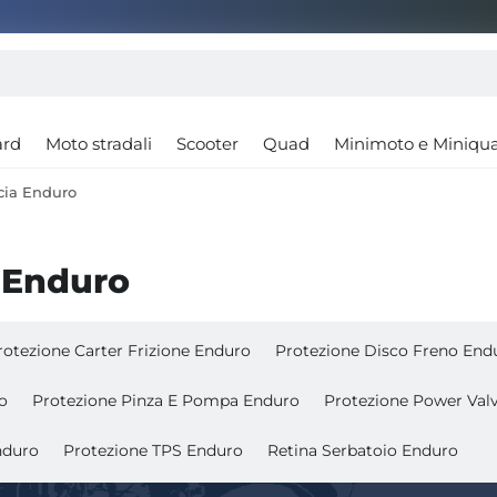
ard
Moto stradali
Scooter
Quad
Minimoto e Miniqu
cia Enduro
 Enduro
rotezione Carter Frizione Enduro
Protezione Disco Freno End
o
Protezione Pinza E Pompa Enduro
Protezione Power Val
nduro
Protezione TPS Enduro
Retina Serbatoio Enduro