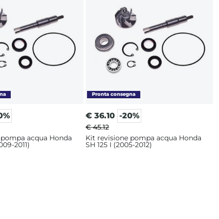
0%
€
36.10
-20%
€ 45.12
ne pompa acqua Honda
Kit revisione pompa acqua Honda
009-2011)
SH 125 I (2005-2012)