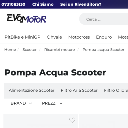
0731083130
Chi Siamo
Sei un Rivenditore?
PitBike e MiniGP
Ohvale
Motocross
Enduro
Mot
Home
Scooter
Ricambi motore
Pompa acqua Scooter
Pompa Acqua Scooter
Alimentazione Scooter
Filtro Aria Scooter
Filtro Olio 
BRAND
PREZZI