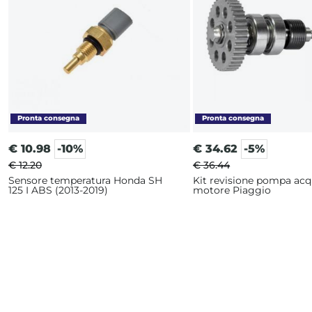
€
10.98
-10%
€
34.62
-5%
€ 12.20
€ 36.44
Sensore temperatura Honda SH
Kit revisione pompa ac
125 I ABS (2013-2019)
motore Piaggio