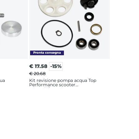
€
17.58
-15%
€ 20.68
qua
Kit revisione pompa acqua Top
Performance scooter
Minarelli/Yamaha