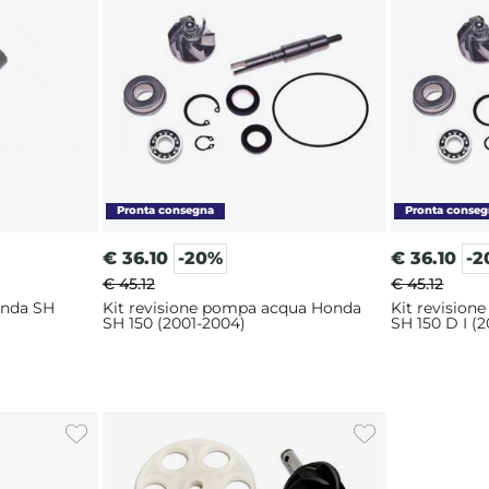
€
36.10
-20%
€
36.10
-2
€ 45.12
€ 45.12
onda SH
Kit revisione pompa acqua Honda
Kit revisio
SH 150 (2001-2004)
SH 150 D I (2