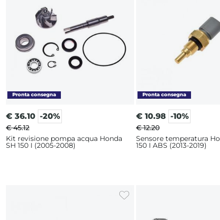
€
36.10
-20%
€
10.98
-10%
€ 45.12
€ 12.20
Kit revisione pompa acqua Honda
Sensore temperatura H
SH 150 I (2005-2008)
150 I ABS (2013-2019)