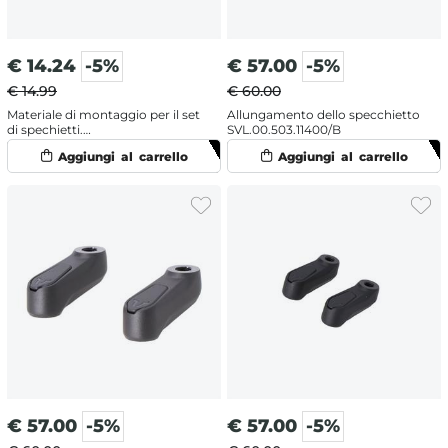
€
14.24
-5%
€
57.00
-5%
€ 14.99
€ 60.00
Materiale di montaggio per il set
Allungamento dello specchietto
di spechietti.
SVL.00.503.11400/B
MIR.00.850.81300/B
€
57.00
-5%
€
57.00
-5%