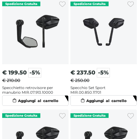
€
199.50
-5%
€
237.50
-5%
€ 210.00
€ 250.00
Specchietto retrovisore per
Specchio Set Sport
manubrio MIR.07.913.10000
MIR.00.850.11701