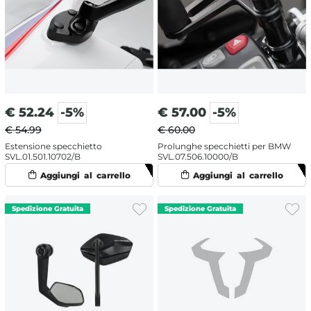
€
52.24
-5%
€
57.00
-5%
€ 54.99
€ 60.00
Estensione specchietto
Prolunghe specchietti per BMW
SVL.01.501.10702/B
SVL.07.506.10000/B