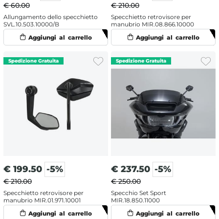
€ 60.00
€ 210.00
Allungamento dello specchietto
Specchietto retrovisore per
SVL.10.503.10000/B
manubrio MIR.08.866.10000
€
199.50
-5%
€
237.50
-5%
€ 210.00
€ 250.00
Specchietto retrovisore per
Specchio Set Sport
manubrio MIR.01.971.10001
MIR.18.850.11000