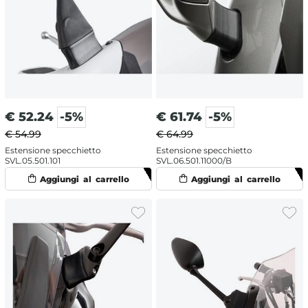
€
52.24
-5%
€
61.74
-5%
€ 54.99
€ 64.99
Estensione specchietto
Estensione specchietto
SVL.05.501.101
SVL.06.501.11000/B