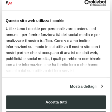
Questo sito web utilizza i cookie
Utilizziamo i cookie per personalizzare contenuti ed
annunci, per fornire funzionalità dei social media e per
analizzare il nostro traffico. Condividiamo inoltre
informazioni sul modo in cui utilizza il nostro sito con i
nostri partner che si occupano di analisi dei dati web,
pubblicità e social media, i quali potrebbero combinarle
€
14.24
-5%
€
14.24
-5%
con altre informazioni che ha fornito loro o che hanno
€ 14.99
€ 14.99
raccolto dal suo utilizzo dei loro servizi.
Materiale di montaggio per il set
Materiale di montaggio per il set
di spechietti.
di spechietti.
MIR.00.850.81200/B
MIR.00.850.81600/B
Mostra dettagli
Accetta tutti