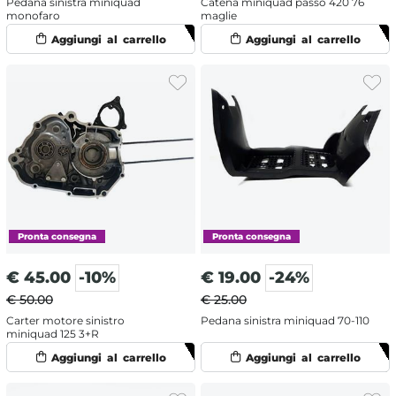
Pedana sinistra miniquad
Catena miniquad passo 420 76
monofaro
maglie
€
45.00
-10%
€
19.00
-24%
€ 50.00
€ 25.00
Carter motore sinistro
Pedana sinistra miniquad 70-110
miniquad 125 3+R