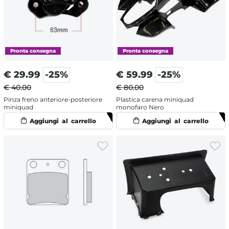
€
29.99
-25%
€
59.99
-25%
€ 40.00
€ 80.00
Pinza freno anteriore-posteriore
Plastica carena miniquad
miniquad
monofaro Nero