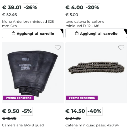
€
39.01
-26%
€
4.00
-20%
€ 52.46
€ 5.00
Mono Anteriore miniquad 325
tendicatena forcellone
mm Oro
miniquad D. 12 - M8
€
9.50
-5%
€
14.50
-40%
€ 10.00
€ 24.00
Camera aria 19x7-8 quad
Catena miniquad passo 420 94