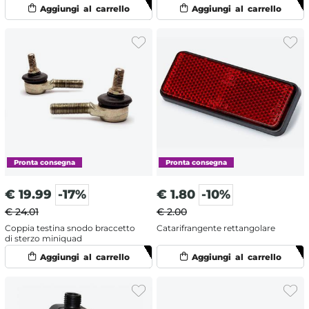
€
19.99
-17%
€
1.80
-10%
€ 24.01
€ 2.00
Coppia testina snodo braccetto
Catarifrangente rettangolare
di sterzo miniquad