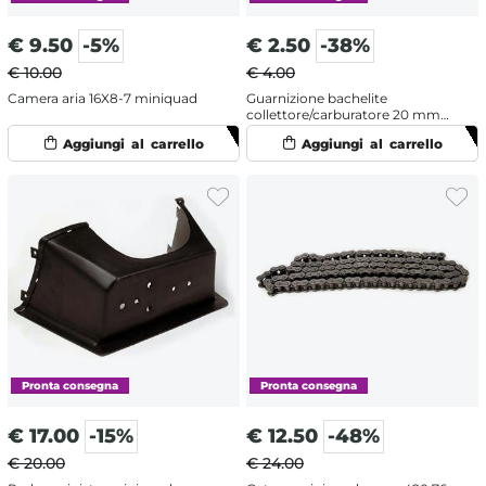
€
9.50
-5%
€
2.50
-38%
€ 10.00
€ 4.00
Camera aria 16X8-7 miniquad
Guarnizione bachelite
collettore/carburatore 20 mm
YX-LIFAN
€
17.00
-15%
€
12.50
-48%
€ 20.00
€ 24.00