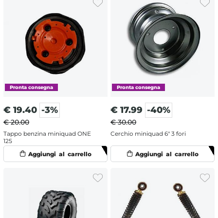
€
19.40
-3%
€
17.99
-40%
€ 20.00
€ 30.00
Tappo benzina miniquad ONE
Cerchio miniquad 6" 3 fori
125