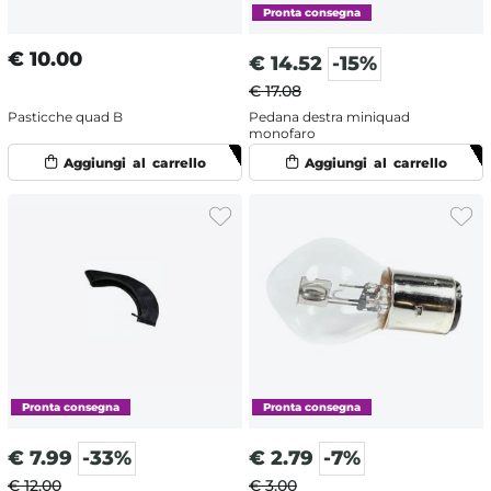
€
10.00
€
14.52
-15%
€ 17.08
Pasticche quad B
Pedana destra miniquad
monofaro
€
7.99
-33%
€
2.79
-7%
€ 12.00
€ 3.00