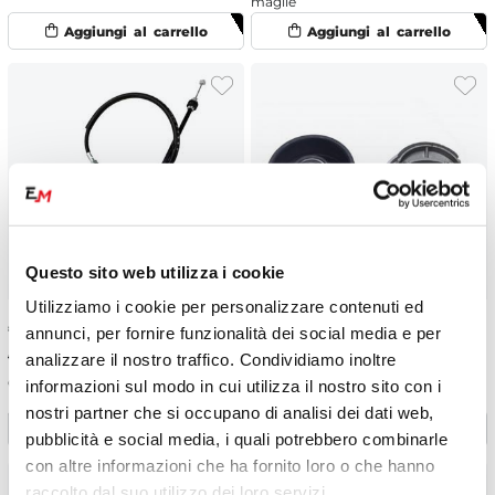
maglie
Questo sito web utilizza i cookie
Utilizziamo i cookie per personalizzare contenuti ed
€
11.26
-25%
€
39.98
-13%
annunci, per fornire funzionalità dei social media e per
€ 15.01
€ 45.99
analizzare il nostro traffico. Condividiamo inoltre
Cavo gas miniquad 880 mm
Kit mozzo + ganascia destra
informazioni sul modo in cui utilizza il nostro sito con i
miniquad 3 fori
nostri partner che si occupano di analisi dei dati web,
pubblicità e social media, i quali potrebbero combinarle
con altre informazioni che ha fornito loro o che hanno
raccolto dal suo utilizzo dei loro servizi.