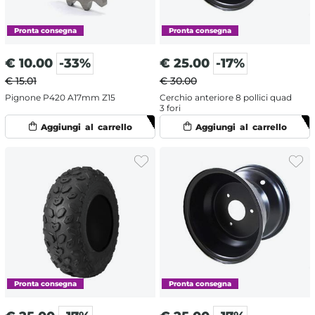
€
10.00
-33%
€
25.00
-17%
€ 15.01
€ 30.00
Pignone P420 A17mm Z15
Cerchio anteriore 8 pollici quad
3 fori