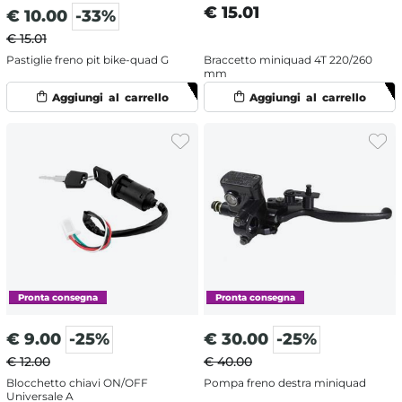
€
15.01
€
10.00
-33%
€ 15.01
Pastiglie freno pit bike-quad G
Braccetto miniquad 4T 220/260
mm
€
9.00
-25%
€
30.00
-25%
€ 12.00
€ 40.00
Blocchetto chiavi ON/OFF
Pompa freno destra miniquad
Universale A