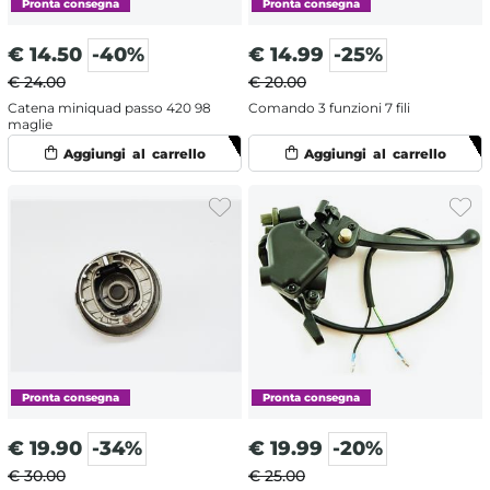
€
14.50
-40%
€
14.99
-25%
€ 24.00
€ 20.00
Catena miniquad passo 420 98
Comando 3 funzioni 7 fili
maglie
€
19.90
-34%
€
19.99
-20%
€ 30.00
€ 25.00