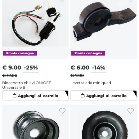
€
9.00
-25%
€
6.00
-14%
€ 12.00
€ 7.00
Blocchetto chiavi ON/OFF
Levetta aria miniquad
Universale B