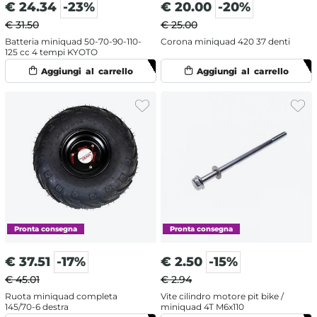
€
24.34
-23%
€
20.00
-20%
€ 31.50
€ 25.00
Batteria miniquad 50-70-90-110-
Corona miniquad 420 37 denti
125 cc 4 tempi KYOTO
€
37.51
-17%
€
2.50
-15%
€ 45.01
€ 2.94
Ruota miniquad completa
Vite cilindro motore pit bike /
145/70-6 destra
miniquad 4T M6x110