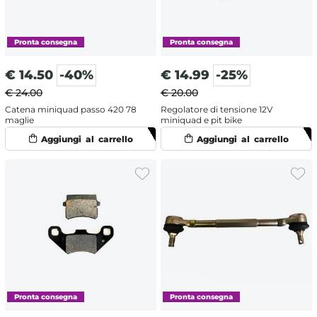
€
14.50
-40%
€
14.99
-25%
€ 24.00
€ 20.00
Catena miniquad passo 420 78
Regolatore di tensione 12V
maglie
miniquad e pit bike