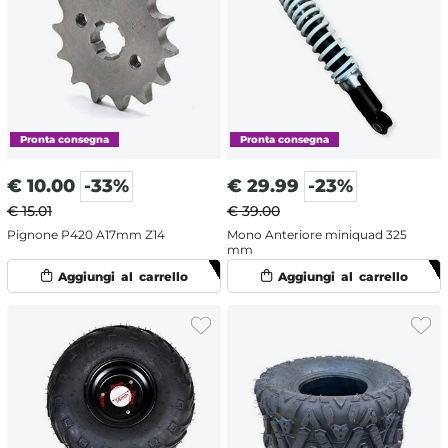
€
10.00
-33%
€
29.99
-23%
€ 15.01
€ 39.00
Pignone P420 A17mm Z14
Mono Anteriore miniquad 325
mm