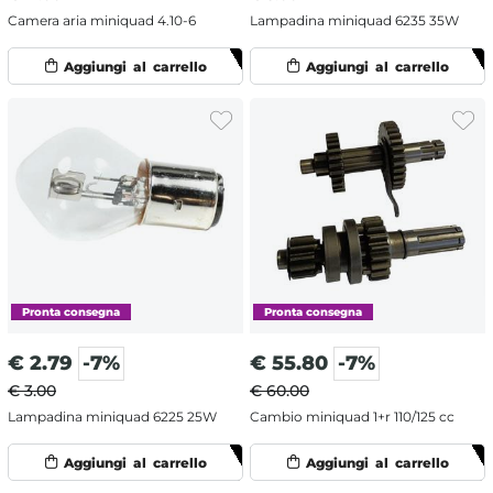
Camera aria miniquad 4.10-6
Lampadina miniquad 6235 35W
€
2.79
-7%
€
55.80
-7%
€ 3.00
€ 60.00
Lampadina miniquad 6225 25W
Cambio miniquad 1+r 110/125 cc