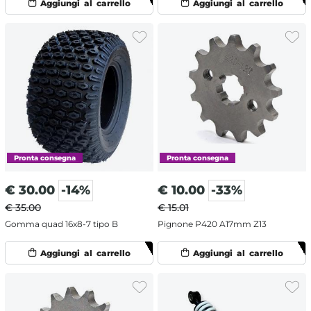
€
30.00
-14%
€
10.00
-33%
€ 35.00
€ 15.01
Gomma quad 16x8-7 tipo B
Pignone P420 A17mm Z13