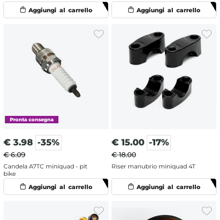
€
3.98
-35%
€
15.00
-17%
€ 6.09
€ 18.00
Candela A7TC miniquad - pit
Riser manubrio miniquad 4T
bike