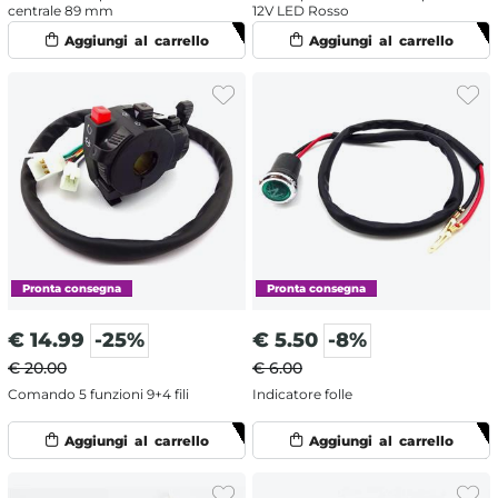
centrale 89 mm
12V LED Rosso
€
14.99
-25%
€
5.50
-8%
€ 20.00
€ 6.00
Comando 5 funzioni 9+4 fili
Indicatore folle