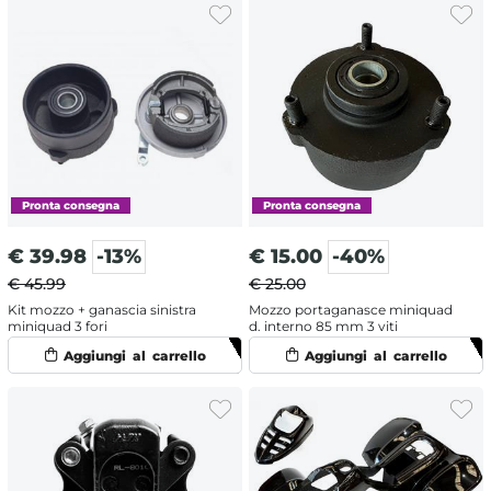
€
39.98
-13%
€
15.00
-40%
€ 45.99
€ 25.00
Kit mozzo + ganascia sinistra
Mozzo portaganasce miniquad
miniquad 3 fori
d. interno 85 mm 3 viti