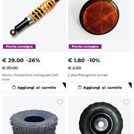
€
29.00
-26%
€
1.80
-10%
€ 39.00
€ 2.00
Mono Posteriore miniquad 245
Catarifrangente tondo
mm