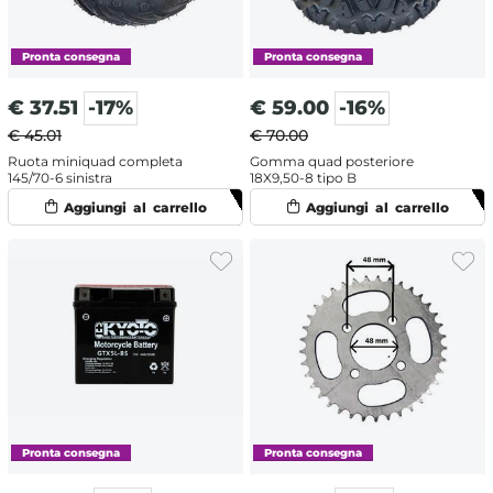
€
37.51
-17%
€
59.00
-16%
€ 45.01
€ 70.00
Ruota miniquad completa
Gomma quad posteriore
145/70-6 sinistra
18X9,50-8 tipo B