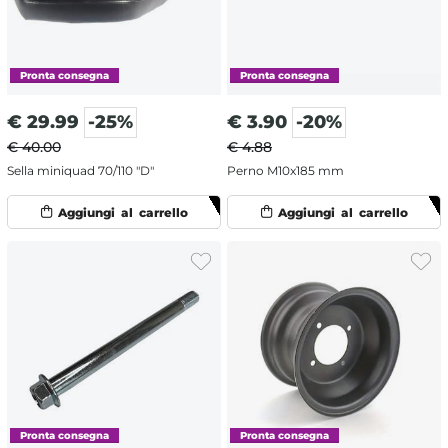
€
29.99
-25%
€
3.90
-20%
€ 40.00
€ 4.88
Sella miniquad 70/110 "D"
Perno M10x185 mm