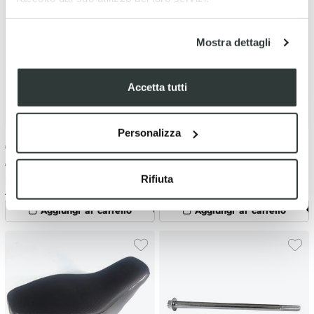
Mostra dettagli
Accetta tutti
Personalizza
€
0.90
-10%
€
12.51
-17%
€ 1.00
€ 15.01
Rifiuta
Fusibile Cilindrico in Vetro 20
Fanale posteriore B miniquad
Amp
12V