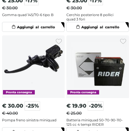
€
25.00
-17%
€
25.00
-17%
€ 30.00
€ 30.00
Gomma quad 145/70-6 tipo B
Cerchio posteriore 8 pollici
quad 3 fori
€
30.00
-25%
€
19.90
-20%
€ 40.00
€ 25.00
Pompa freno sinistra miniquad
Batteria miniquad 50-70-90-110-
125 cc 4 tempi RIDER