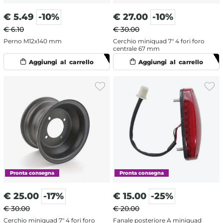
€
5.49
-10%
€
27.00
-10%
€ 6.10
€ 30.00
Perno M12x140 mm
Cerchio miniquad 7" 4 fori foro
centrale 67 mm
€
25.00
-17%
€
15.00
-25%
€ 30.00
€ 20.00
Cerchio miniquad 7" 4 fori foro
Fanale posteriore A miniquad