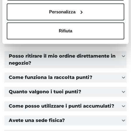
Personalizza
Ci sono articoli che non posso rendere o
cambiare?
Rifiuta
Avete un servizio di assistenza tecnica post-
vendita?
Posso ritirare il mio ordine direttamente in
negozio?
Come funziona la raccolta punti?
Quanto valgono i tuoi punti?
Come posso utilizzare i punti accumulati?
Avete una sede fisica?