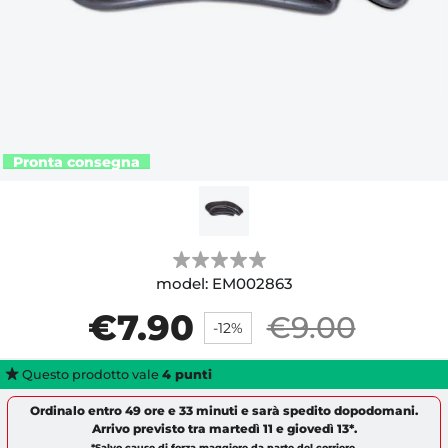
model:
EM002863
€7.90
€9.00
-12%
Questo prodotto vale
4
punti
Ordinalo entro
49 ore e 33 minuti
e sarà spedito
dopodomani
.
Arrivo previsto tra
martedì 11
e
giovedì 13
*.
*Salvo cause di forza maggiore da parte del corriere.