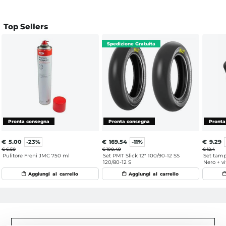
Top Sellers
€
5.00
-23%
€
169.54
-11%
€
9.29
€ 6.50
€ 190.49
€ 12.4
Pulitore Freni JMC 750 ml
Set PMT Slick 12" 100/90-12 SS
Set tamp
120/80-12 S
Nero + vi