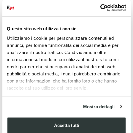
Se hai una domanda puoi cliccare qui
Questo sito web utilizza i cookie
Domande frequenti
Utilizziamo i cookie per personalizzare contenuti ed
Informazioni sul servizio
annunci, per fornire funzionalità dei social media e per
analizzare il nostro traffico. Condividiamo inoltre
Come posso effettuare un ordine?
informazioni sul modo in cui utilizza il nostro sito con i
nostri partner che si occupano di analisi dei dati web,
Quali metodi di pagamento posso utilizzare?
pubblicità e social media, i quali potrebbero combinarle
con altre informazioni che ha fornito loro o che hanno
raccolto dal suo utilizzo dei loro servizi.
Posso pagare alla consegna?
I costi di spedizione sono gratuiti?
Mostra dettagli
Come posso fare il reso di un ordine?
Accetta tutti
Come posso annullare il mio ordine?